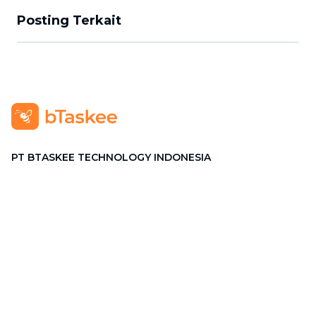
Posting Terkait
PT BTASKEE TECHNOLOGY INDONESIA
Alamat
:
GRAHA PENA Jalan Raya Kebayoran Lama No.12
Lt. 9, RT.1/RW.1, Grogol Utara, Kebayoran Lama, Jakarta
Selatan, Jakarta 12210
Hotline
:
08111 0007 590
Email
:
cs.id@btaskee.com
Indonesia