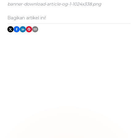
banner-download-article-og-1-1024x338.png
Bagikan artikel ini!