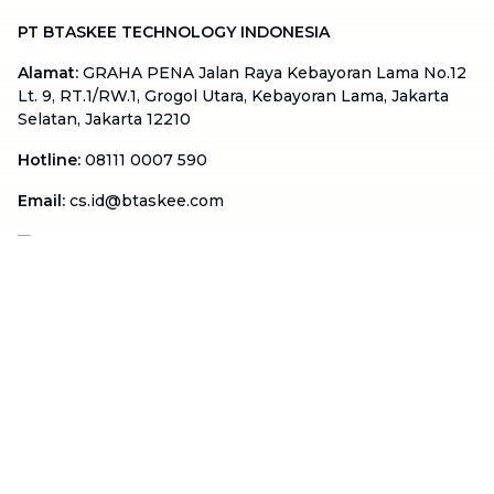
PT BTASKEE TECHNOLOGY INDONESIA
Alamat
:
GRAHA PENA Jalan Raya Kebayoran Lama No.12
Lt. 9, RT.1/RW.1, Grogol Utara, Kebayoran Lama, Jakarta
Selatan, Jakarta 12210
Hotline
:
08111 0007 590
Email
:
cs.id@btaskee.com
Indonesia
Perusahaan
Tentang Kami
Hubungi Kami
Blog
Menjadi Mitra