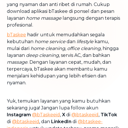
yang nyaman dan anti ribet di rumah. Cukup
download aplikasi bTaskee di ponsel dan pesan
layanan
home massage
langsung dengan terapis
profesional.
bTaskee
hadir untuk memudahkan segala
kebutuhan
home service
dan
lifestyle
kamu,
mulai dari
home cleaning
,
office cleaning
, hingga
layanan
deep cleaning
, servis AC, dan bahkan
massage
. Dengan layanan cepat, mudah, dan
terpercaya, bTaskee akan membantu kamu
menjalani kehidupan yang lebih efisien dan
nyaman.
Yuk, temukan layanan yang kamu butuhkan
sekarang juga! Jangan lupa follow akun
Instagram
@bTaskeeid
,
X
di
@btaskeeid
,
TikTok
di
@btaskeeid
, dan
LinkedIn
di
@btaskee-