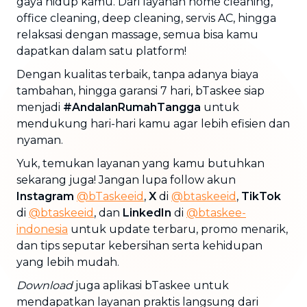
gaya hidup kamu. Dari layanan home cleaning,
office cleaning, deep cleaning, servis AC, hingga
relaksasi dengan massage, semua bisa kamu
dapatkan dalam satu platform!
Dengan kualitas terbaik, tanpa adanya biaya
tambahan, hingga garansi 7 hari, bTaskee siap
menjadi
#AndalanRumahTangga
untuk
mendukung hari-hari kamu agar lebih efisien dan
nyaman.
Yuk, temukan layanan yang kamu butuhkan
sekarang juga! Jangan lupa follow akun
Instagram
@bTaskeeid
,
X
di
@btaskeeid
,
TikTok
di
@btaskeeid
, dan
LinkedIn
di
@btaskee-
indonesia
untuk update terbaru, promo menarik,
dan tips seputar kebersihan serta kehidupan
yang lebih mudah.
Download
juga aplikasi bTaskee untuk
mendapatkan layanan praktis langsung dari