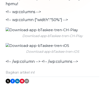
hpmu!
<!-- wp:columns -->
<!-- wp:column {"width":"50%"} -->
Download-app-bTaskee-tren-CH-Play
Download-app-bTaskee-tren-iOS
<!-- /wp:column --> <!-- /wp:columns -->
Bagikan artikel ini!