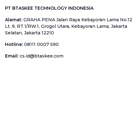
PT BTASKEE TECHNOLOGY INDONESIA
Alamat
:
GRAHA PENA Jalan Raya Kebayoran Lama No.12
Lt. 9, RT.1/RW.1, Grogol Utara, Kebayoran Lama, Jakarta
Selatan, Jakarta 12210
Hotline
:
08111 0007 590
Email
:
cs.id@btaskee.com
Indonesia
Perusahaan
Tentang Kami
Hubungi Kami
Blog
Menjadi Mitra