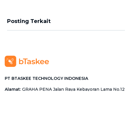
Posting Terkait
PT BTASKEE TECHNOLOGY INDONESIA
Alamat
:
GRAHA PENA Jalan Raya Kebayoran Lama No.12
Lt. 9, RT.1/RW.1, Grogol Utara, Kebayoran Lama, Jakarta
Selatan, Jakarta 12210
Hotline
:
08111 0007 590
Email
:
cs.id@btaskee.com