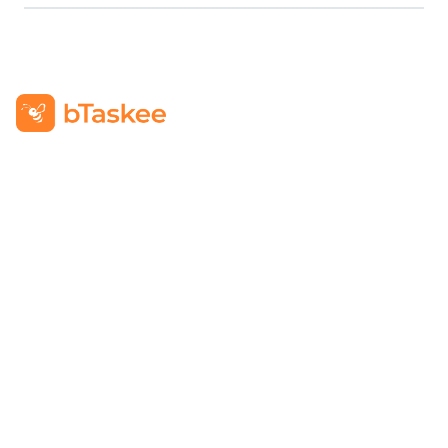
PT BTASKEE TECHNOLOGY INDONESIA
Alamat
:
GRAHA PENA Jalan Raya Kebayoran Lama No.12
Lt. 9, RT.1/RW.1, Grogol Utara, Kebayoran Lama, Jakarta
Selatan, Jakarta 12210
Hotline
:
08111 0007 590
Email
:
cs.id@btaskee.com
Indonesia