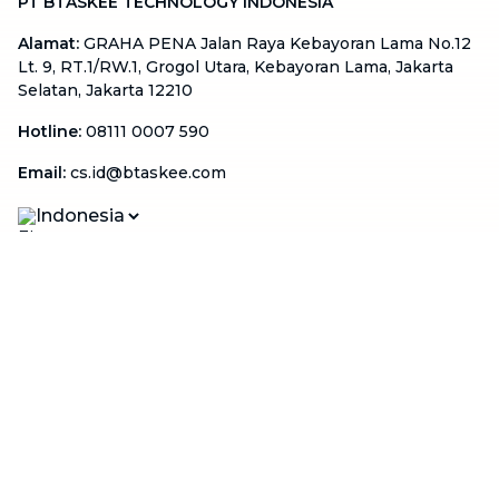
PT BTASKEE TECHNOLOGY INDONESIA
Alamat
:
GRAHA PENA Jalan Raya Kebayoran Lama No.12
Lt. 9, RT.1/RW.1, Grogol Utara, Kebayoran Lama, Jakarta
Selatan, Jakarta 12210
Hotline
:
08111 0007 590
Email
:
cs.id@btaskee.com
Indonesia
Perusahaan
Tentang Kami
Hubungi Kami
Blog
Menjadi Mitra