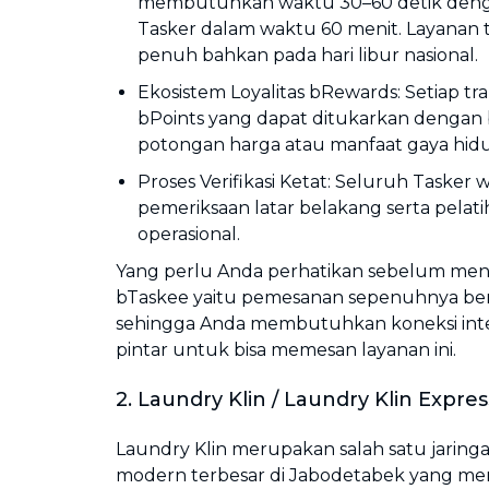
membutuhkan waktu 30–60 detik denga
Tasker dalam waktu 60 menit. Layanan t
penuh bahkan pada hari libur nasional.
Ekosistem Loyalitas bRewards: Setiap tr
bPoints yang dapat ditukarkan dengan
potongan harga atau manfaat gaya hidu
Proses Verifikasi Ketat: Seluruh Tasker 
pemeriksaan latar belakang serta pelat
operasional.
Yang perlu Anda perhatikan sebelum me
bTaskee yaitu pemesanan sepenuhnya berbas
sehingga Anda membutuhkan koneksi inte
pintar untuk bisa memesan layanan ini.
2. Laundry Klin / Laundry Klin Expres
Laundry Klin merupakan salah satu jaring
modern terbesar di Jabodetabek yang m