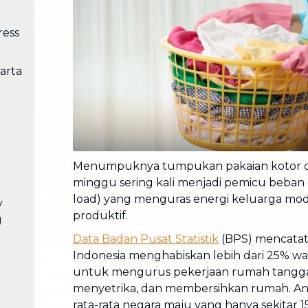
Cuci Sofa & Kasur
Layanan pembersihan sofa, kasur,
ress
gorden, dan karpet profesional
Pindahan Rumah
arta
Layanan pindahan dan relokasi
rumah secara menyeluruh
Menumpuknya tumpukan pakaian kotor 
minggu sering kali menjadi pemicu beban
load) yang menguras energi keluarga mod
y
produktif.
g
Data Badan Pusat Statistik
(BPS) mencatat
Indonesia menghabiskan lebih dari 25% w
untuk mengurus pekerjaan rumah tangga 
menyetrika, dan membersihkan rumah. Angk
rata-rata negara maju yang hanya sekitar 