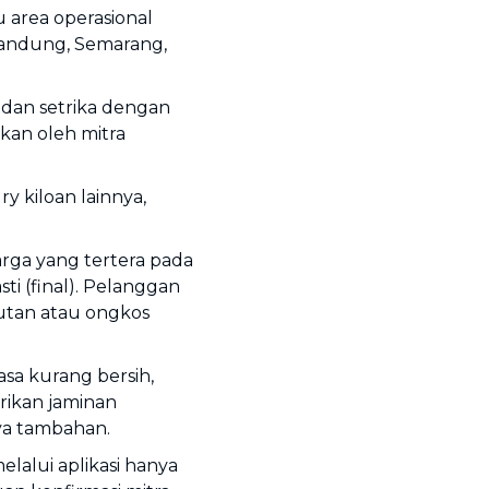
 area operasional
Bandung, Semarang,
 dan setrika dengan
akan oleh mitra
y kiloan lainnya,
arga yang tertera pada
ti (final). Pelanggan
jutan atau ongkos
asa kurang bersih,
rikan jaminan
ya tambahan.
lalui aplikasi hanya