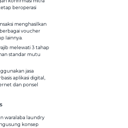
n konfirmasi mitra
etap beroperasi
ansaksi menghasilkan
 berbagai voucher
p lainnya.
wajib melewati 3 tahap
ihan standar mutu
nggunakan jasa
is aplikasi digital,
rnet dan ponsel
s
an waralaba laundry
engusung konsep