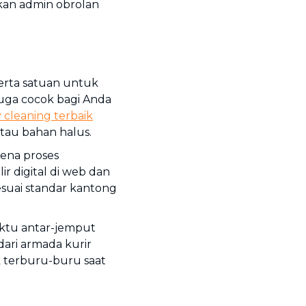
an admin obrolan
erta satuan untuk
 juga cocok bagi Anda
 cleaning terbaik
tau bahan halus.
rena proses
r digital di web dan
esuai standar kantong
ktu antar-jemput
ari armada kurir
k terburu-buru saat