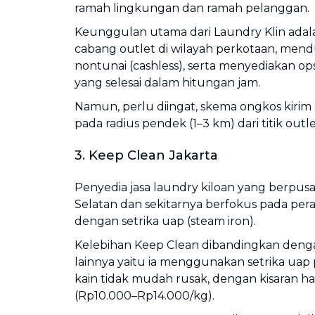
ramah lingkungan dan ramah pelanggan.
Keunggulan utama dari Laundry Klin adala
cabang outlet di wilayah perkotaan, me
nontunai (cashless), serta menyediakan op
yang selesai dalam hitungan jam.
Namun, perlu diingat, skema ongkos kirim g
pada radius pendek (1–3 km) dari titik outl
3. Keep Clean Jakarta
Penyedia jasa laundry kiloan yang berpusat
Selatan dan sekitarnya berfokus pada per
dengan setrika uap (steam iron).
Kelebihan Keep Clean dibandingkan dengan
lainnya yaitu ia menggunakan setrika uap p
kain tidak mudah rusak, dengan kisaran ha
(Rp10.000–Rp14.000/kg).