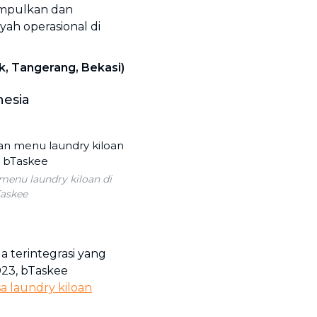
umpulkan dan
ah operasional di
k, Tangerang, Bekasi)
nesia
menu laundry kiloan di
Taskee
a terintegrasi yang
2023, bTaskee
sa laundry kiloan