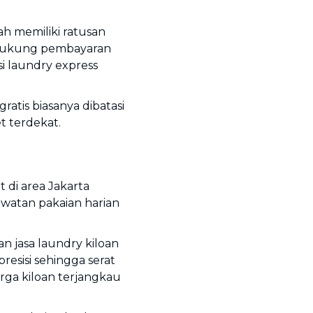
h memiliki ratusan
ndukung pembayaran
si laundry express
ratis biasanya dibatasi
et terdekat.
 di area Jakarta
awatan pakaian harian
 jasa laundry kiloan
resisi sehingga serat
rga kiloan terjangkau