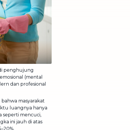
di penghujung
 emosional (mental
ern dan profesional
 bahwa masyarakat
aktu luangnya hanya
seperti mencuci,
a ini jauh di atas
15–20%.