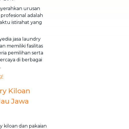
enyerahkan urusan
profesional adalah
ktu istirahat yang
ia jasa laundry
n memiliki fasilitas
ia pemilihan serta
ercaya di berbagai
.
g!
y Kiloan
lau Jawa
y kiloan dan pakaian