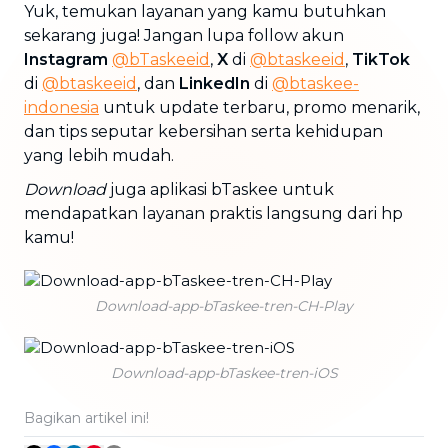
Yuk, temukan layanan yang kamu butuhkan
sekarang juga! Jangan lupa follow akun
Instagram
@bTaskeeid
,
X
di
@btaskeeid
,
TikTok
di
@btaskeeid
, dan
LinkedIn
di
@btaskee-
indonesia
untuk update terbaru, promo menarik,
dan tips seputar kebersihan serta kehidupan
yang lebih mudah.
Download
juga aplikasi bTaskee untuk
mendapatkan layanan praktis langsung dari hp
kamu!
Download-app-bTaskee-tren-CH-Play
Download-app-bTaskee-tren-iOS
Bagikan artikel ini!