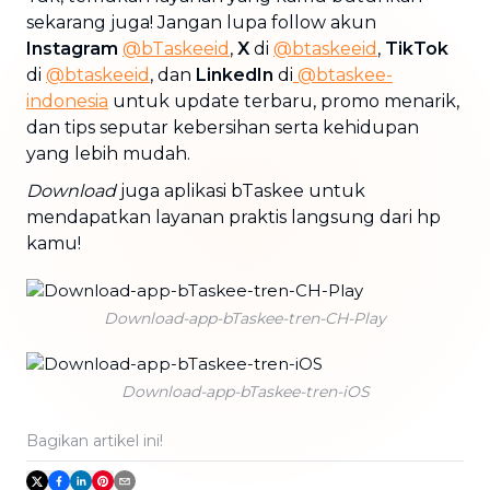
sekarang juga! Jangan lupa follow akun
Instagram
@bTaskeeid
,
X
di
@btaskeeid
,
TikTok
di
@btaskeeid
, dan
LinkedIn
di
@btaskee-
indonesia
untuk update terbaru, promo menarik,
dan tips seputar kebersihan serta kehidupan
yang lebih mudah.
Download
juga aplikasi bTaskee untuk
mendapatkan layanan praktis langsung dari hp
kamu!
Download-app-bTaskee-tren-CH-Play
Download-app-bTaskee-tren-iOS
Bagikan artikel ini!