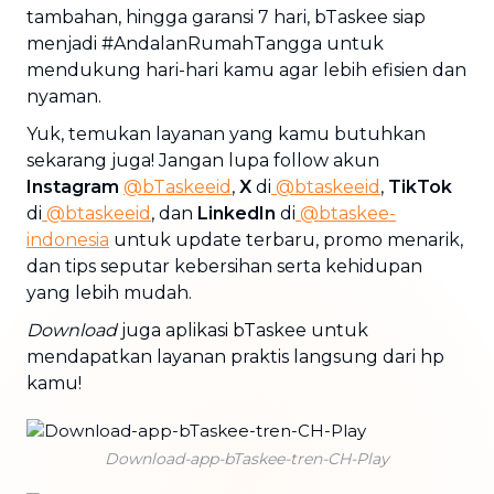
tambahan, hingga garansi 7 hari, bTaskee siap
menjadi #AndalanRumahTangga untuk
mendukung hari-hari kamu agar lebih efisien dan
nyaman.
Yuk, temukan layanan yang kamu butuhkan
sekarang juga! Jangan lupa follow akun
Instagram
@bTaskeeid
,
X
di
@btaskeeid
,
TikTok
di
@btaskeeid
, dan
LinkedIn
di
@btaskee-
indonesia
untuk update terbaru, promo menarik,
dan tips seputar kebersihan serta kehidupan
yang lebih mudah.
Download
juga aplikasi bTaskee untuk
mendapatkan layanan praktis langsung dari hp
kamu!
Download-app-bTaskee-tren-CH-Play