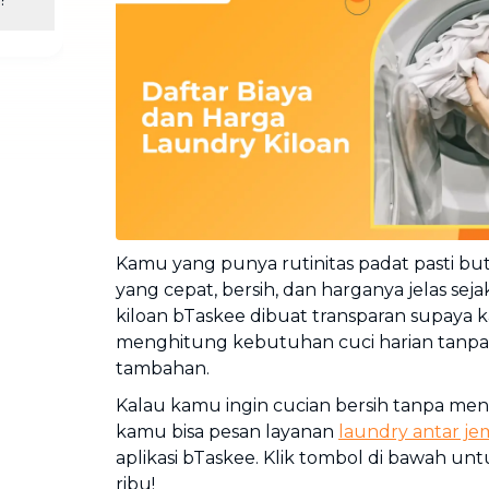
Cuci Sofa & Kasur
Layanan pembersihan sofa, kasur,
gorden, dan karpet profesional
Pindahan Rumah
Layanan pindahan dan relokasi
rumah secara menyeluruh
Kamu yang punya rutinitas padat pasti bu
yang cepat, bersih, dan harganya jelas sej
kiloan bTaskee dibuat transparan supay
menghitung kebutuhan cuci harian tanpa 
tambahan.
Kalau kamu ingin cucian bersih tanpa me
kamu bisa pesan layanan
laundry antar je
aplikasi bTaskee. Klik tombol di bawah un
ribu!