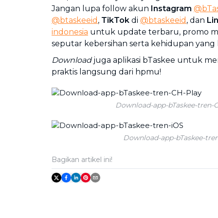
Jangan lupa follow akun
Instagram
@bTas
@btaskeeid
,
TikTok
di
@btaskeeid
, dan
Li
indonesia
untuk update terbaru, promo me
seputar kebersihan serta kehidupan yang
Download
juga aplikasi bTaskee untuk m
praktis langsung dari hpmu!
Download-app-bTaskee-tren-
Download-app-bTaskee-tre
Bagikan artikel ini!