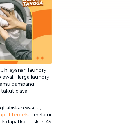
tuh layanan laundry
ak awal. Harga laundry
a kamu gampang
takut biaya
nghabiskan waktu,
mput terdekat
melalui
tuk dapatkan diskon 45