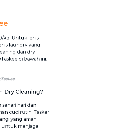
kee
/kg. Untuk jenis
jenis laundry yang
cleaning dan dry
bTaskee di bawah ini.
 bTaskee
n Dry Cleaning?
sehari hari dan
n cuci rutin. Tasker
angi yang aman
ri untuk menjaga