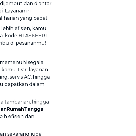
 dijemput dan diantar
. Layanan ini
harian yang padat.
lebih efisien, kamu
akai kode BTASKEERT
ribu di pesananmu!
uk memenuhi segala
kamu. Dari layanan
ng, servis AC, hingga
mu dapatkan dalam
aya tambahan, hingga
lanRumahTangga
ih efisien dan
n sekarang juga!