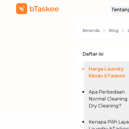
Tentan
Ten
Beranda
Blog
Hub
Daftar isi
Harga Laundry
Kiloan bTaskee
Apa Perbedaan
Normal Cleaning
Dry Cleaning?
Kenapa Pilih Lay
Laundry bTaskee