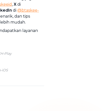
keeid
,
X
di
nkedIn
di
@btaskee-
narik, dan tips
 lebih mudah.
endapatkan layanan
CH-Play
n-iOS