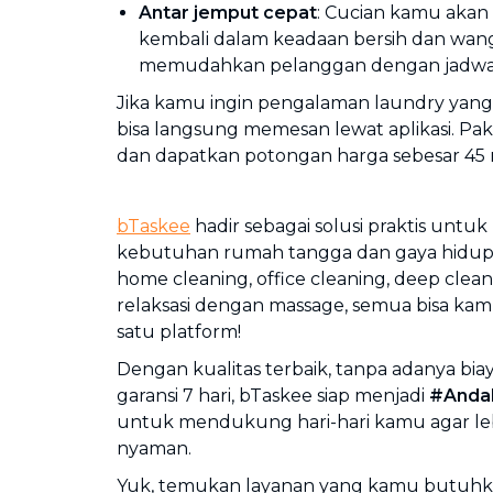
Antar jemput cepat
: Cucian kamu akan
kembali dalam keadaan bersih dan wangi
memudahkan pelanggan dengan jadwal 
Jika kamu ingin pengalaman laundry yang 
bisa langsung memesan lewat aplikasi. P
dan dapatkan potongan harga sebesar 45 
bTaskee
hadir sebagai solusi praktis unt
kebutuhan rumah tangga dan gaya hidup 
home cleaning, office cleaning, deep cleani
relaksasi dengan massage, semua bisa ka
satu platform!
Dengan kualitas terbaik, tanpa adanya bi
garansi 7 hari, bTaskee siap menjadi
#Anda
untuk mendukung hari-hari kamu agar leb
nyaman.
Yuk, temukan layanan yang kamu butuhka