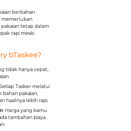
kaian berbahan
ang memerlukan
 pakaian tetap dalam
mpak rapi meski
ry bTaskee?
 tidak hanya cepat,
aian.
 Setiap Tasker melalui
k bahan pakaian,
 hasilnya lebih rapi.
an
: Harga yang kamu
ak ada tambahan biaya
an.