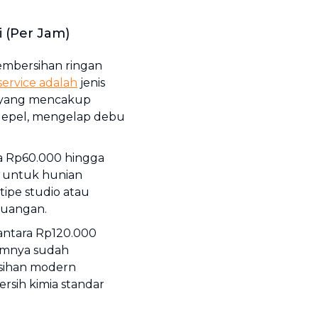
i (Per Jam)
pembersihan ringan
ervice
adalah
jenis
yang mencakup
ngepel, mengelap debu
ra Rp60.000 hingga
al untuk hunian
tipe studio atau
ruangan.
 antara Rp120.000
mumnya sudah
sihan modern
rsih kimia standar