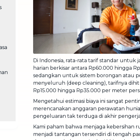
Cuci Sofa & Kasur
s
Layanan pembersihan sofa, kasur,
gorden, dan karpet profesional
Pindahan Rumah
Layanan pindahan dan relokasi
rumah secara menyeluruh
asa
Di Indonesia, rata-rata tarif standar untuk 
harian berkisar antara Rp60.000 hingga Rp
han
sedangkan untuk sistem borongan atau 
menyeluruh (deep cleaning), tarifnya dihi
Rp15.000 hingga Rp35.000 per meter perse
Mengetahui estimasi biaya ini sangat pent
merencanakan anggaran perawatan hunian 
pengeluaran tak terduga di akhir pengerj
Kami paham bahwa menjaga kebersihan ru
menjadi tantangan tersendiri di tengah pa