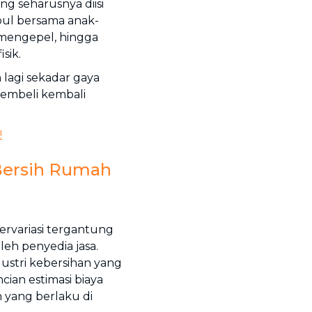
g seharusnya diisi
pul bersama anak-
 mengepel, hingga
sik.
lagi sekadar gaya
membeli kembali
!
 Bersih Rumah
bervariasi tergantung
eh penyedia jasa.
dustri kebersihan yang
cian estimasi biaya
 yang berlaku di