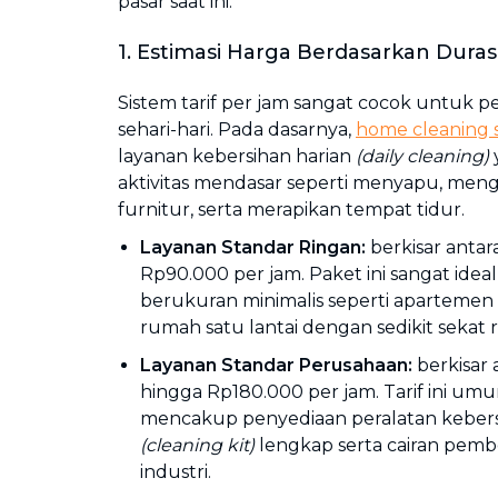
pasar saat ini:
1. Estimasi Harga Berdasarkan Duras
Sistem tarif per jam sangat cocok untuk 
sehari-hari. Pada dasarnya,
home cleaning s
layanan kebersihan harian
(daily cleaning)
aktivitas mendasar seperti menyapu, me
furnitur, serta merapikan tempat tidur.
Layanan Standar Ringan:
berkisar anta
Rp90.000 per jam. Paket ini sangat ide
berukuran minimalis seperti apartemen 
rumah satu lantai dengan sedikit sekat 
Layanan Standar Perusahaan:
berkisar
hingga Rp180.000 per jam. Tarif ini u
mencakup penyediaan peralatan keber
(cleaning kit)
lengkap serta cairan pembe
industri.