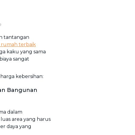
h
dan tantangan
h rumah terbaik
rga kaku yang sama
biaya sangat
 harga kebersihan:
ran Bangunan
ama dalam
luas area yang harus
er daya yang