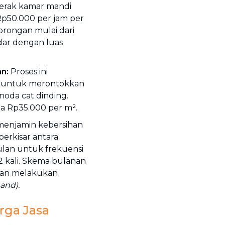
erak kamar mandi
 Rp50.000 per jam per
orongan mulai dari
ar dengan luas
an:
Proses ini
 untuk merontokkan
 noda cat dinding.
ga Rp35.000 per m².
enjamin kebersihan
berkisar antara
ulan untuk frekuensi
2 kali. Skema bulanan
ngan melakukan
and).
rga Jasa