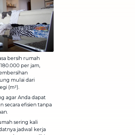
jasa bersih rumah
180.000 per jam,
pembersihan
tung mulai dari
gi (m²).
ing agar Anda dapat
secara efisien tanpa
aan.
mah sering kali
datnya jadwal kerja