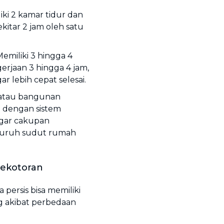
i 2 kamar tidur dan
kitar 2 jam oleh satu
Memiliki 3 hingga 4
rjaan 3 hingga 4 jam,
r lebih cepat selesai.
atau bangunan
g dengan sistem
agar cakupan
luruh sudut rumah
Kekotoran
ersis bisa memiliki
g akibat perbedaan