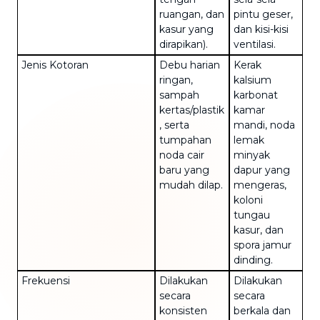
ruangan, dan
pintu geser,
kasur yang
dan kisi-kisi
dirapikan).
ventilasi.
Jenis Kotoran
Debu harian
Kerak
ringan,
kalsium
sampah
karbonat
kertas/plastik
kamar
, serta
mandi, noda
tumpahan
lemak
noda cair
minyak
baru yang
dapur yang
mudah dilap.
mengeras,
koloni
tungau
kasur, dan
spora jamur
dinding.
Frekuensi
Dilakukan
Dilakukan
secara
secara
konsisten
berkala dan