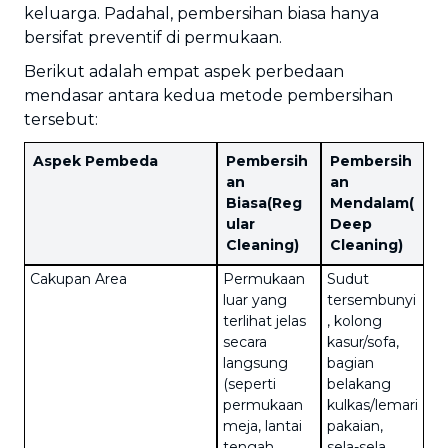
keluarga. Padahal, pembersihan biasa hanya
bersifat preventif di permukaan.
Berikut adalah empat aspek perbedaan
mendasar antara kedua metode pembersihan
tersebut:
Aspek Pembeda
Pembersih
Pembersih
an
an
Biasa
(Reg
Mendalam
(
ular
Deep
Cleaning)
Cleaning)
Cakupan Area
Permukaan
Sudut
luar yang
tersembunyi
terlihat jelas
, kolong
secara
kasur/sofa,
langsung
bagian
(seperti
belakang
permukaan
kulkas/lemari
meja, lantai
pakaian,
tengah
sela-sela