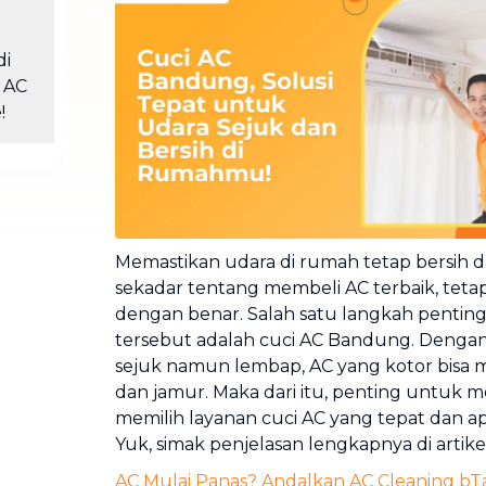
Cuci Sofa & Kasur
Layanan pembersihan sofa, kasur,
gorden, dan karpet profesional
di
 AC
Pindahan Rumah
!
Layanan pindahan dan relokasi
rumah secara menyeluruh
Memastikan udara di rumah tetap bersih 
sekadar tentang membeli AC terbaik, teta
dengan benar. Salah satu langkah pentin
tersebut adalah cuci AC Bandung. Denga
sejuk namun lembap, AC yang kotor bisa 
dan jamur. Maka dari itu, penting untuk
memilih layanan cuci AC yang tepat dan ap
Yuk, simak penjelasan lengkapnya di artikel 
AC Mulai Panas? Andalkan AC Cleaning bT