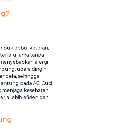
ng?
mpuk debu, kotoran,
 terlalu lama tanpa
a menyebabkan alergi
ndung, udara dingin
endela, sehingga
gantung pada AC. Cuci
k menjaga kesehatan
rja lebih efisien dan
ung