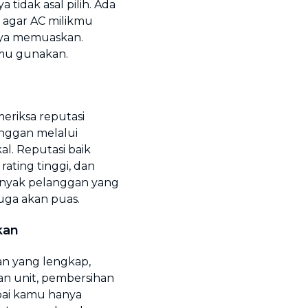
tidak asal pilih. Ada
 agar AC milikmu
lnya memuaskan.
amu gunakan.
eriksa reputasi
nggan melalui
al. Reputasi baik
rating tinggi, dan
banyak pelanggan yang
uga akan puas.
kan
an yang lengkap,
n unit, pembersihan
mpai kamu hanya