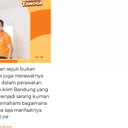
dan sejuk bukan
pi juga merawatnya
g dalam perawatan
n iklim Bandung yang
menjadi sarang kuman
 memahami bagaimana
a saja manfaatnya.
ini!
askee