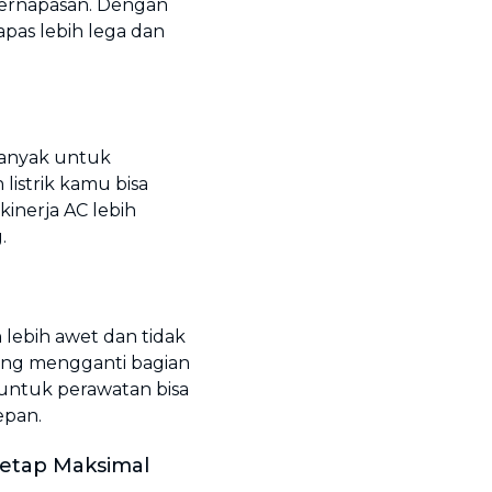
ernapasan. Dengan
pas lebih lega dan
banyak untuk
listrik kamu bisa
inerja AC lebih
.
lebih awet dan tidak
ring mengganti bagian
l untuk perawatan bisa
epan.
Tetap Maksimal