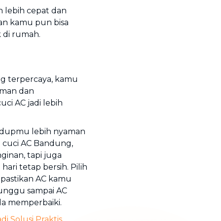
 lebih cepat dan
dan kamu pun bisa
k di rumah.
ng terpercaya, kamu
laman dan
i AC jadi lebih
idupmu lebih nyaman
 cuci AC Bandung,
inan, tapi juga
ri tetap bersih. Pilih
n pastikan AC kamu
tunggu sampai AC
da memperbaiki.
di Solusi Praktis