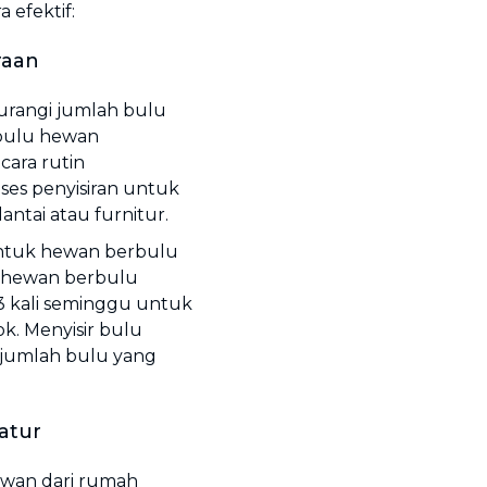
 efektif:
raan
gurangi jumlah bulu
 bulu hewan
ecara rutin
ses penyisiran untuk
antai atau furnitur.
 untuk hewan berbulu
k hewan berbulu
-3 kali seminggu untuk
k. Menyisir bulu
 jumlah bulu yang
atur
wan dari rumah