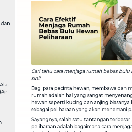
Cuci Sofa & Kasur
Layanan pembersihan sofa, kasur,
gorden, dan karpet profesional
i dan
Pindahan Rumah
Layanan pindahan dan relokasi
rumah secara menyeluruh
Cari tahu cara menjaga rumah bebas bulu 
sini!
Alat
Bagi para pecinta hewan, membawa dan 
(Air
rumah adalah hal yang sangat menyenangk
hewan seperti kucing dan anjing biasanya
sebagai peliharaan yang akan menemani 
Sayangnya, salah satu tantangan terbesar
n
peliharaan adalah bagaimana cara menjag