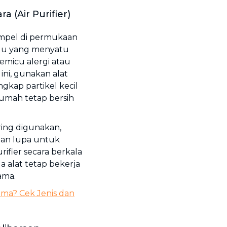
 (Air Purifier)
mpel di permukaan
ulu yang menyatu
emicu alergi atau
ini, gunakan alat
gkap partikel kecil
rumah tetap bersih
ring digunakan,
gan lupa untuk
ifier secara berkala
 alat tetap bekerja
ama.
ma? Cek Jenis dan