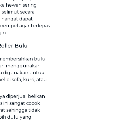
ika hewan sering
 selimut secara
g hangat dapat
empel agar terlepas
in.
oller Bulu
k membersihkan bulu
alah menggunakan
anya digunakan untuk
i sofa, kursi, atau
ya diperjual belikan
s ini sangat cocok
at sehingga tidak
bih dulu yang