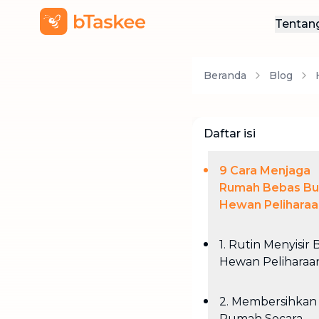
Tentan
Ten
Beranda
Blog
Hub
Daftar isi
9 Cara Menjaga
Rumah Bebas Bu
Hewan Peliharaa
1. Rutin Menyisir
Hewan Peliharaa
2. Membersihkan
Rumah Secara