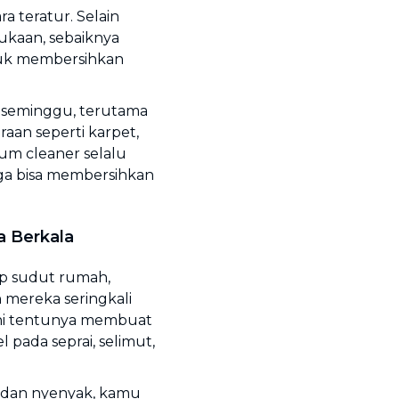
 teratur. Selain
kaan, sebaiknya
uk membersihkan
 seminggu, terutama
raan seperti karpet,
uum cleaner selalu
gga bisa membersihkan
a Berkala
ap sudut rumah,
 mereka seringkali
 ini tentunya membuat
pada seprai, selimut,
 dan nyenyak, kamu