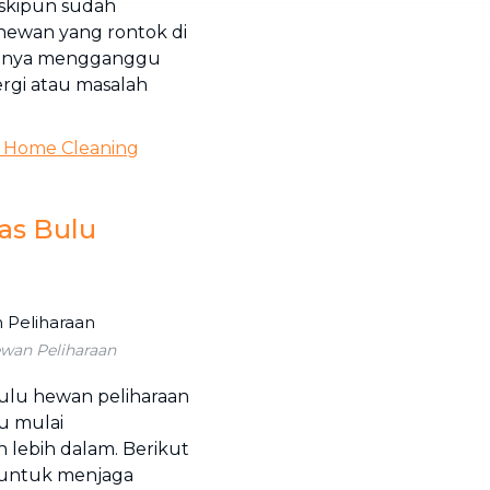
eskipun sudah
 hewan yang rontok di
k hanya mengganggu
rgi atau masalah
 Home Cleaning
as Bulu
wan Peliharaan
ulu hewan peliharaan
u mulai
lebih dalam. Berikut
n untuk menjaga