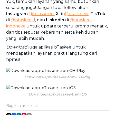
Yuk, temukan layanan yang kamu butuhkan
sekarang juga! Jangan lupa follow akun
Instagram
@bTaskeeid
,
X
di
@btaskeeid
,
TikTok
di
@btaskeeid
, dan
LinkedIn
di
@btaskee-
indonesia
untuk update terbaru, promo menarik,
dan tips seputar kebersihan serta kehidupan
yang lebih mudah.
Download
juga aplikasi bTaskee untuk
mendapatkan layanan praktis langsung dari
hpmu!
Download-app-bTaskee-tren-CH-Play
Download-app-bTaskee-tren-iOS
Bagikan artikel ini!