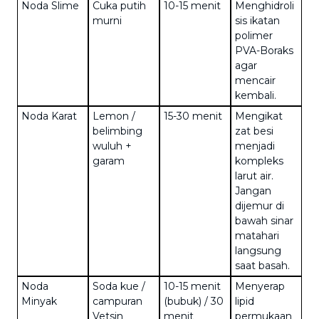
Noda Slime
Cuka putih
10-15 menit
Menghidroli
murni
sis ikatan
polimer
PVA-Boraks
agar
mencair
kembali.
Noda Karat
Lemon /
15-30 menit
Mengikat
belimbing
zat besi
wuluh +
menjadi
garam
kompleks
larut air.
Jangan
dijemur di
bawah sinar
matahari
langsung
saat basah.
Noda
Soda kue /
10-15 menit
Menyerap
Minyak
campuran
(bubuk) / 30
lipid
Vetsin
menit
permukaan