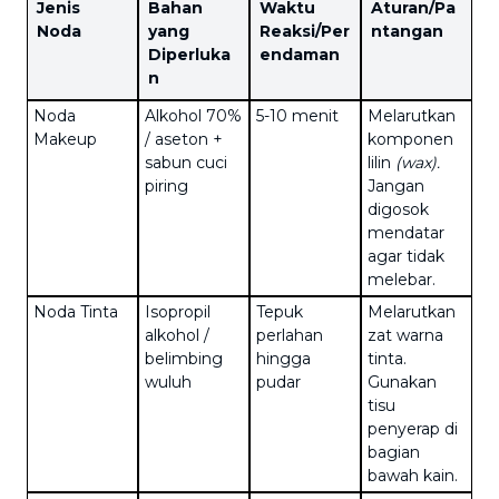
Jenis
Bahan
Waktu
Aturan/Pa
Noda
yang
Reaksi
/Per
ntangan
Diperluka
endaman
n
Noda
Alkohol 70%
5-10 menit
Melarutkan
Makeup
/ aseton +
komponen
sabun cuci
lilin
(wax).
piring
Jangan
digosok
mendatar
agar tidak
melebar.
Noda Tinta
Isopropil
Tepuk
Melarutkan
alkohol /
perlahan
zat warna
belimbing
hingga
tinta.
wuluh
pudar
Gunakan
tisu
penyerap di
bagian
bawah kain.