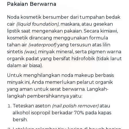
Pakaian Berwarna
Noda kosmetik bersumber dari tumpahan bedak
cair
(liquid foundation),
maskara, atau gesekan
lipstik saat mengenakan pakaian. Secara kimiawi,
kosmetik dirancang menggunakan formula
tahan air
(waterproof)
yang tersusun atas lilin
sintetis
(wax),
minyak mineral, serta pigmen warna
organik padat yang bersifat hidrofobik (tidak larut
dalam air biasa).
Untuk menghilangkan noda makeup berbasis
minyak ini, Anda memerlukan pelarut organik
yang aman untuk serat berwarna. Langkah-
langkah pembersihkannya yaitu:
Teteskan aseton
(nail polish remover)
atau
alkohol isopropil berkadar 70% pada kapas
bersih.