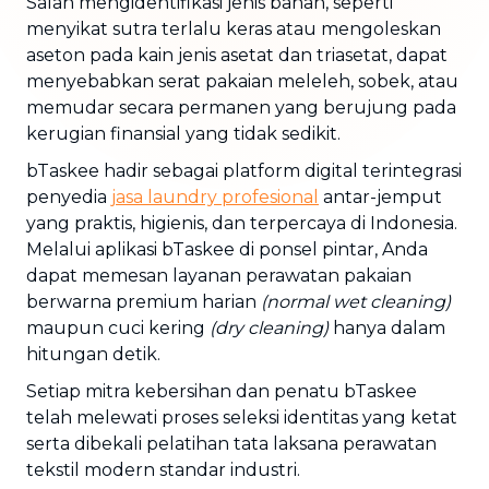
Salah mengidentifikasi jenis bahan, seperti
menyikat sutra terlalu keras atau mengoleskan
aseton pada kain jenis asetat dan triasetat, dapat
menyebabkan serat pakaian meleleh, sobek, atau
memudar secara permanen yang berujung pada
kerugian finansial yang tidak sedikit.
bTaskee hadir sebagai platform digital terintegrasi
penyedia
jasa
laundry
profesional
antar-jemput
yang praktis, higienis, dan terpercaya di Indonesia.
Melalui aplikasi bTaskee di ponsel pintar, Anda
dapat memesan layanan perawatan pakaian
berwarna premium harian
(normal wet cleaning)
maupun cuci kering
(dry cleaning)
hanya dalam
hitungan detik.
Setiap mitra kebersihan dan penatu bTaskee
telah melewati proses seleksi identitas yang ketat
serta dibekali pelatihan tata laksana perawatan
tekstil modern standar industri.