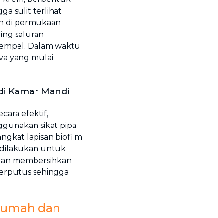
a sulit terlihat
an di permukaan
ding saluran
empel. Dalam waktu
rva yang mulai
di Kamar Mandi
cara efektif,
gunakan sikat pipa
gkat lapisan biofilm
g dilakukan untuk
ngan membersihkan
a terputus sehingga
 Rumah dan