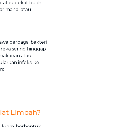
r atau dekat buah,
mar mandi atau
awa berbagai bakteri
reka sering hinggap
 makanan atau
larkan infeksi ke
n:
lat Limbah?
ih krem, berbentuk