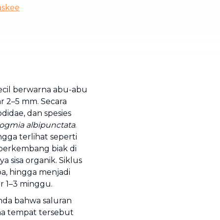
askee
 kecil berwarna abu-abu
r 2–5 mm. Secara
didae, dan spesies
ogmia albipunctata
.
gga terlihat seperti
n berkembang biak di
sisa organik. Siklus
pa, hingga menjadi
r 1–3 minggu.
anda bahwa saluran
a tempat tersebut