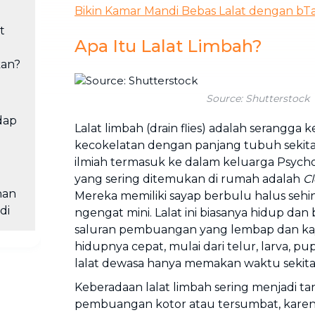
Bikin Kamar Mandi Bebas Lalat dengan bT
t
Apa Itu Lalat Limbah?
kan?
Source: Shutterstock
dap
Lalat limbah (drain flies) adalah serangga
kecokelatan dengan panjang tubuh sekita
ilmiah termasuk ke dalam keluarga Psycho
yang sering ditemukan di rumah adalah
Cl
han
Mereka memiliki sayap berbulu halus sehin
di
ngengat mini. Lalat ini biasanya hidup da
saluran pembuangan yang lembap dan kaya 
hidupnya cepat, mulai dari telur, larva, pu
lalat dewasa hanya memakan waktu sekita
Keberadaan lalat limbah sering menjadi t
pembuangan kotor atau tersumbat, karen