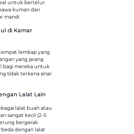
al untuk bertelur.
mbawa kuman dari
r mandi.
ul di Kamar
i tempat lembap yang
uangan yang jarang
eal bagi mereka untuk
g tidak terkena sinar
dengan Lalat Lain
ebagai lalat buah atau
an sangat kecil (2–5
derung bergerak
rbeda dengan lalat