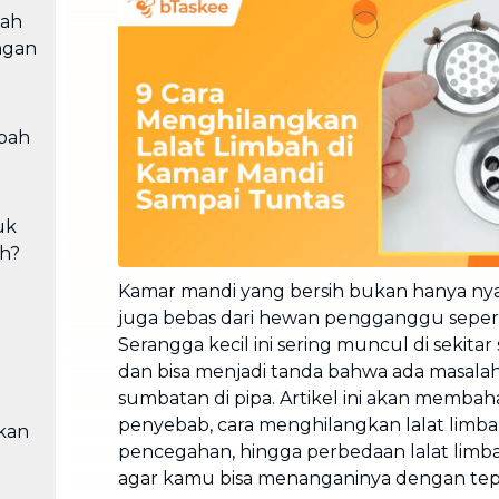
Cuci Sofa & Kasur
bah
Layanan pembersihan sofa, kasur,
ngan
gorden, dan karpet profesional
Pindahan Rumah
Layanan pindahan dan relokasi
mbah
rumah secara menyeluruh
uk
ah?
Kamar mandi yang bersih bukan hanya nyam
juga bebas dari hewan pengganggu seperti
h
Serangga kecil ini sering muncul di sekit
dan bisa menjadi tanda bahwa ada masala
sumbatan di pipa. Artikel ini akan membah
penyebab, cara menghilangkan lalat limbah
kan
pencegahan, hingga perbedaan lalat limba
agar kamu bisa menanganinya dengan tep