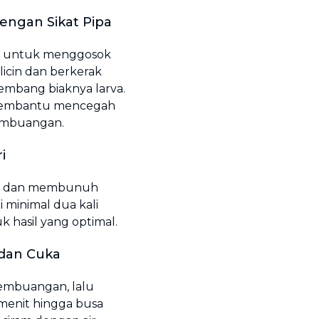
engan Sikat Pipa
kas untuk menggosok
licin dan berkerak
embang biaknya larva.
membantu mencegah
 pembuangan.
i
an dan membunuh
i minimal dua kali
k hasil yang optimal.
dan Cuka
pembuangan, lalu
menit hingga busa