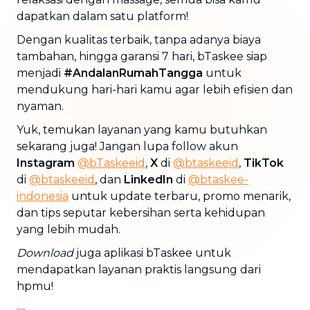
dapatkan dalam satu platform!
Dengan kualitas terbaik, tanpa adanya biaya
tambahan, hingga garansi 7 hari, bTaskee siap
menjadi
#AndalanRumahTangga
untuk
mendukung hari-hari kamu agar lebih efisien dan
nyaman.
Yuk, temukan layanan yang kamu butuhkan
sekarang juga! Jangan lupa follow akun
Instagram
@bTaskeeid
,
X
di
@btaskeeid
,
TikTok
di
@btaskeeid
, dan
LinkedIn
di
@btaskee-
indonesia
untuk update terbaru, promo menarik,
dan tips seputar kebersihan serta kehidupan
yang lebih mudah.
Download
juga aplikasi bTaskee untuk
mendapatkan layanan praktis langsung dari
hpmu!