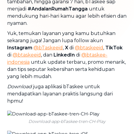
tambahan, hingga garansi 7 hari, bTaskee siap
menjadi
#AndalanRumahTangga
untuk
mendukung hari-hari kamu agar lebih efisien dan
nyaman.
Yuk, temukan layanan yang kamu butuhkan
sekarang juga! Jangan lupa follow akun
Instagram
@bTaskeeid
,
X
di
@btaskeeid
,
TikTok
di
@btaskeeid
, dan
LinkedIn
di
@btaskee-
indonesia
untuk update terbaru, promo menarik,
dan tips seputar kebersihan serta kehidupan
yang lebih mudah.
Download
juga aplikasi bTaskee untuk
mendapatkan layanan praktis langsung dari
hpmu!
Download-app-bTaskee-tren-CH-Play