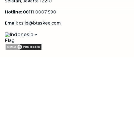
Selatan, Jakarta 12210
Hotline
:
08111 0007 590
Email
:
cs.id@btaskee.com
Indonesia
Perusahaan
Tentang Kami
Hubungi Kami
Blog
Menjadi Mitra
Dukungan
Syarat & Ketentuan
Kebijakan Privasi