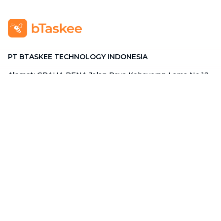
PT BTASKEE TECHNOLOGY INDONESIA
Alamat
:
GRAHA PENA Jalan Raya Kebayoran Lama No.12
Lt. 9, RT.1/RW.1, Grogol Utara, Kebayoran Lama, Jakarta
Selatan, Jakarta 12210
Hotline
:
08111 0007 590
Email
:
cs.id@btaskee.com
Indonesia
Perusahaan