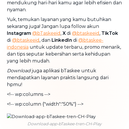
mendukung hari-hari kamu agar lebih efisien dan
nyaman.
Yuk, temukan layanan yang kamu butuhkan
sekarang juga! Jangan lupa follow akun
Instagram
@bTaskeeid
,
X
di
@btaskeeid
,
TikTok
di
@btaskeeid
, dan
LinkedIn
di
@btaskee-
indonesia
untuk update terbaru, promo menarik,
dan tips seputar kebersihan serta kehidupan
yang lebih mudah.
Download
juga aplikasi bTaskee untuk
mendapatkan layanan praktis langsung dari
hpmu!
<!-- wp:columns -->
<!-- wp:column {"width":"50%"} -->
Download-app-bTaskee-tren-CH-Play