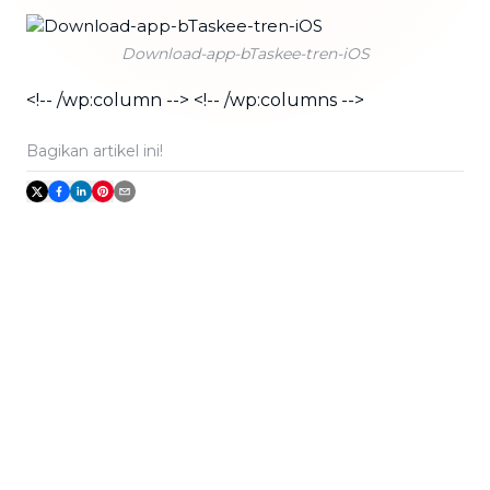
Download-app-bTaskee-tren-iOS
<!-- /wp:column --> <!-- /wp:columns -->
Bagikan artikel ini!