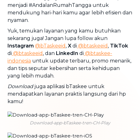
menjadi #AndalanRumahTangga untuk
mendukung hari-hari kamu agar lebih efisien dan
nyaman.
Yuk, temukan layanan yang kamu butuhkan
sekarang juga! Jangan lupa follow akun
Instagram
@bTaskeeid
,
X
di
@btaskeeid
,
TikTok
di
@btaskeeid
, dan
LinkedIn
di
@btaskee-
indonesia
untuk update terbaru, promo menarik,
dan tips seputar kebersihan serta kehidupan
yang lebih mudah.
Download
juga aplikasi bTaskee untuk
mendapatkan layanan praktis langsung dari hp
kamu!
Download-app-bTaskee-tren-CH-Play