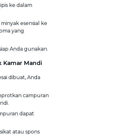
pis ke dalam
 minyak esensial ke
roma yang
siap Anda gunakan.
k Kamar Mandi
sai dibuat, Anda
mprotkan campuran
ndi.
ampuran dapat
ikat atau spons