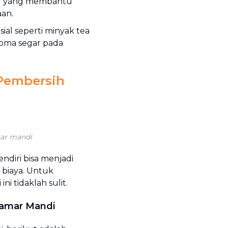
sif yang membantu
an.
ial seperti minyak tea
oma segar pada
Pembersih
mar mandi
diri bisa menjadi
 biaya. Untuk
 tidaklah sulit.
amar Mandi