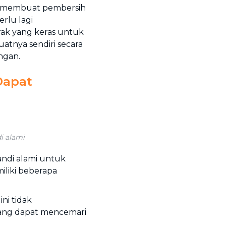
a membuat pembersih
rlu lagi
ak yang keras untuk
tnya sendiri secara
ngan.
Dapat
i alami
ndi alami untuk
liki beberapa
ni tidak
ang dapat mencemari