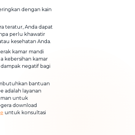
keringkan dengan kain
 teratur, Anda dapat
npa perlu khawatir
atau kesehatan Anda.
erak kamar mandi
aga kebersihan kamar
 dampak negatif bagi
membutuhkan bantuan
kee adalah layanan
laman untuk
egera download
re
untuk konsultasi