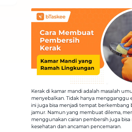
Cuci Sofa & Kasur
Layanan pembersihan sofa, kasur,
gorden, dan karpet profesional
Pindahan Rumah
Layanan pindahan dan relokasi
rumah secara menyeluruh
Kerak di kamar mandi adalah masalah um
menyebalkan. Tidak hanya mengganggu es
ini juga bisa menjadi tempat berkembang 
jamur. Namun yang membuat dilema, mem
menggunakan cairan pembersih juga bisa 
kesehatan dan ancaman pencemaran.