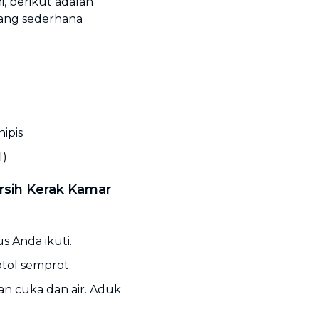
 berikut adalah
yang sederhana
ipis
l)
sih Kerak Kamar
s Anda ikuti.
tol semprot.
n cuka dan air. Aduk