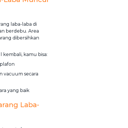
ang laba-laba di
an berdebu. Area
arang dibersihkan
 kembali, kamu bisa:
plafon
n vacuum secara
ara yang baik
arang Laba-