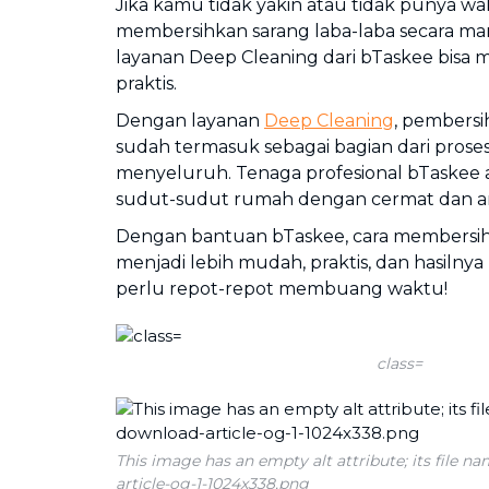
Jika kamu tidak yakin atau tidak punya w
membersihkan sarang laba-laba secara m
layanan Deep Cleaning dari bTaskee bisa m
praktis.
Dengan layanan
Deep Cleaning
, pembersi
sudah termasuk sebagai bagian dari pros
menyeluruh. Tenaga profesional bTaskee
sudut-sudut rumah dengan cermat dan 
Dengan bantuan bTaskee, cara membersih
menjadi lebih mudah, praktis, dan hasilnya
perlu repot-repot membuang waktu!
class=
This image has an empty alt attribute; its file 
article-og-1-1024x338.png