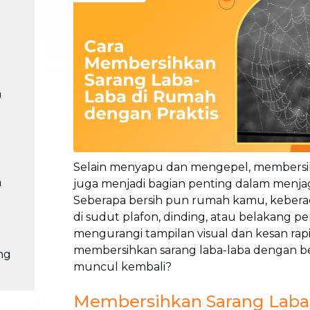
Cuci Sofa & Kasur
Layanan pembersihan sofa, kasur,
gorden, dan karpet profesional
Pindahan Rumah
Layanan pindahan dan relokasi
a
rumah secara menyeluruh
Selain menyapu dan mengepel, membersih
a
juga menjadi bagian penting dalam menja
Seberapa bersih pun rumah kamu, keberad
di sudut plafon, dinding, atau belakang p
mengurangi tampilan visual dan kesan rapi
membersihkan sarang laba-laba dengan be
ng
muncul kembali?
Membersihkan Sarang Laba