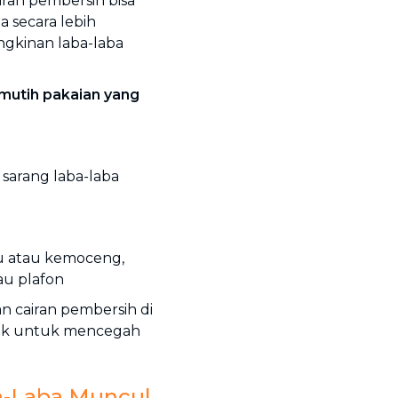
ran pembersih bisa
 secara lebih
gkinan laba-laba
mutih pakaian yang
sarang laba-laba
pu atau kemoceng,
au plafon
n cairan pembersih di
strik untuk mencegah
a-Laba Muncul