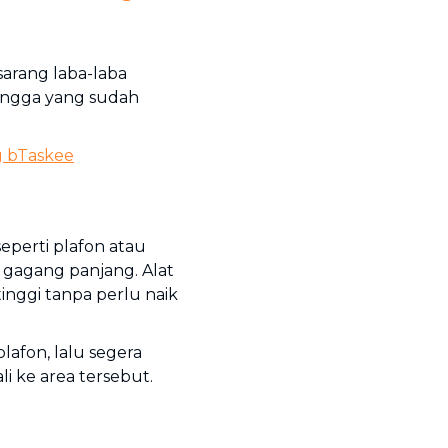
sarang laba-laba
angga yang sudah
g
bTaskee
seperti plafon atau
 gagang panjang. Alat
nggi tanpa perlu naik
plafon, lalu segera
i ke area tersebut.