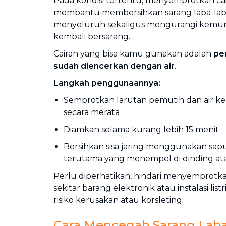
Pada kondisi tertentu, menyemprotkan cai
membantu membersihkan sarang laba-laba
menyeluruh sekaligus mengurangi kemun
kembali bersarang.
Cairan yang bisa kamu gunakan adalah
pe
sudah diencerkan dengan air
.
Langkah penggunaannya:
Semprotkan larutan pemutih dan air ke 
secara merata
Diamkan selama kurang lebih 15 menit
Bersihkan sisa jaring menggunakan sa
terutama yang menempel di dinding at
Perlu diperhatikan, hindari menyemprotka
sekitar barang elektronik atau instalasi li
risiko kerusakan atau korsleting.
Cara Mencegah Sarang Lab