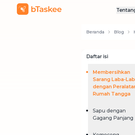
Tentan
Ten
Beranda
Blog
Hub
Daftar isi
Membersihkan
Sarang Laba-La
dengan Peralata
Rumah Tangga
Sapu dengan
Gagang Panjang
Kemoceng