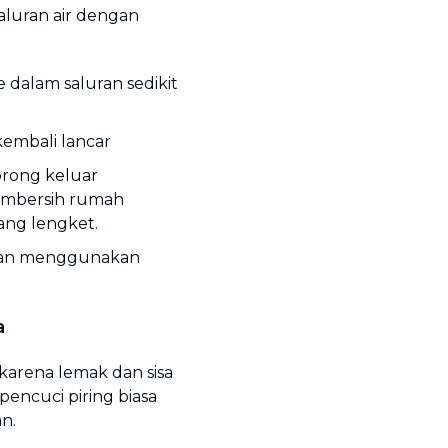
luran air dengan
 dalam saluran sedikit
kembali lancar
orong keluar
embersih rumah
ng lengket.
gan menggunakan
a
karena lemak dan sisa
ncuci piring biasa
n.