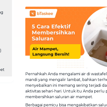
Cuci Sofa & Kasur
Layanan pembersihan sofa, kasur,
ng
gorden, dan karpet profesional
Pindahan Rumah
Layanan pindahan dan relokasi
rumah secara menyeluruh
)
pet
Pernahkah Anda mengalami air di wastafe
mandi yang mengalir lambat, bahkan terhen
menyebalkan ini memang sering terjadi 
aktivitas sehari-hari. Untuk itu Anda perlu
membersihkan saluran air mampet.
Berbagai pemicu bisa mengakibatkan salu