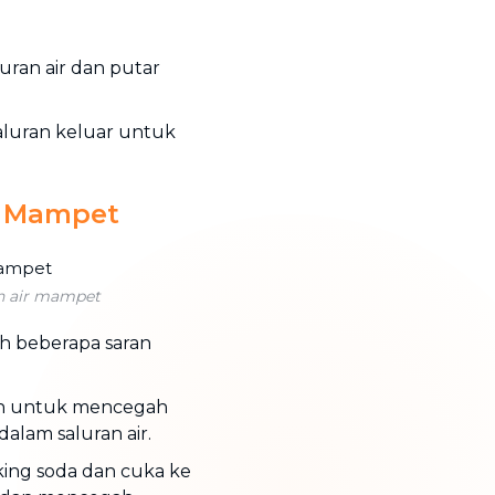
ran air dan putar
aluran keluar untuk
r Mampet
an air mampet
lah beberapa saran
an untuk mencegah
alam saluran air.
ing soda dan cuka ke