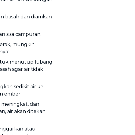
n basah dan diamkan
n sisa campuran.
erak, mungkin
nya:
ntuk menutup lubang
ah agar air tidak
kan sedikit air ke
n ember.
n meningkat, dan
n, air akan ditekan
onggarkan atau