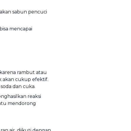
akan sabun pencuci
bisa mencapai
 karena rambut atau
k akan cukup efektif.
soda dan cuka.
ghasilkan reaksi
antu mendorong
an air, diikuti dengan