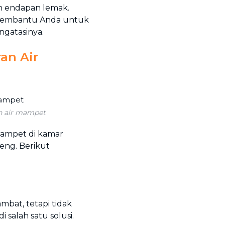
n endapan lemak.
n membantu Anda untuk
gatasinya.
an Air
an air mampet
mampet di kamar
eng. Berikut
mbat, tetapi tidak
 salah satu solusi.