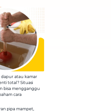
l dapur atau kamar
ti total? Situasi
dan bisa mengganggu
 paham cara
ran pipa mampet,