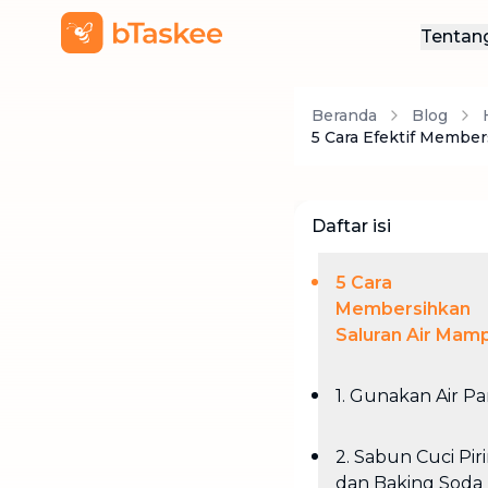
Tentan
Ten
Beranda
Blog
Hub
5 Cara Efektif Member
Daftar isi
5 Cara
Membersihkan
Saluran Air Mam
1. Gunakan Air P
2. Sabun Cuci Pir
dan Baking Soda