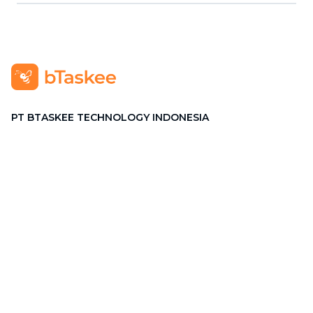
PT BTASKEE TECHNOLOGY INDONESIA
Alamat
:
GRAHA PENA Jalan Raya Kebayoran Lama No.12
Lt. 9, RT.1/RW.1, Grogol Utara, Kebayoran Lama, Jakarta
Selatan, Jakarta 12210
Hotline
:
08111 0007 590
Email
:
cs.id@btaskee.com
Indonesia