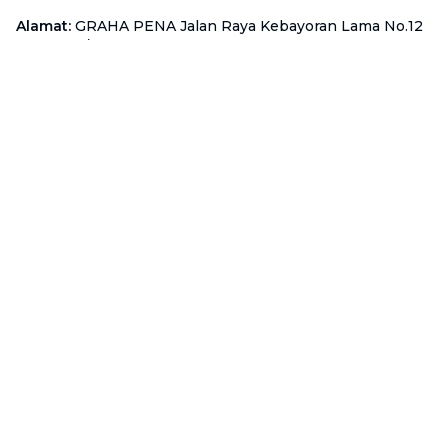
Alamat
:
GRAHA PENA Jalan Raya Kebayoran Lama No.12
Lt. 9, RT.1/RW.1, Grogol Utara, Kebayoran Lama, Jakarta
Selatan, Jakarta 12210
Hotline
:
08111 0007 590
Email
:
cs.id@btaskee.com
Indonesia
Perusahaan
Tentang Kami
Hubungi Kami
Blog
Menjadi Mitra