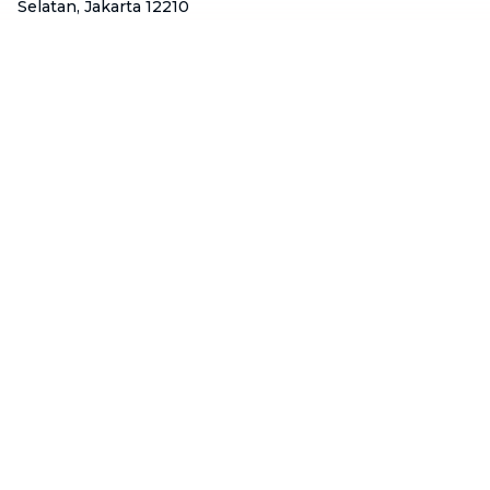
Selatan, Jakarta 12210
Hotline
:
08111 0007 590
Email
:
cs.id@btaskee.com
Indonesia
Perusahaan
Tentang Kami
Hubungi Kami
Blog
Menjadi Mitra
Dukungan
Syarat & Ketentuan
Kebijakan Privasi