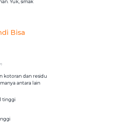
an. Yuk, simak
di Bisa
m
 kotoran dan residu
manya antara lain
 tinggi
inggi