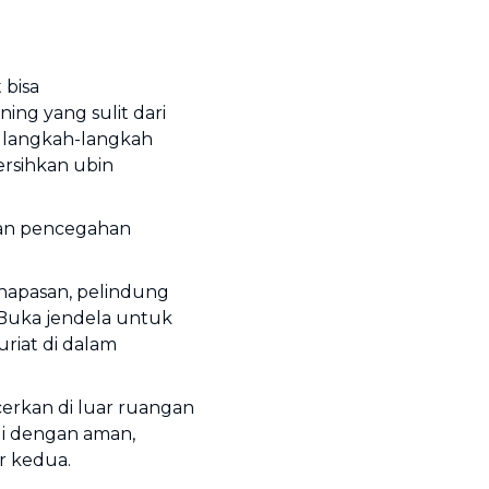
 bisa
ng yang sulit dari
h langkah-langkah
sihkan ubin
an pencegahan
napasan, pelindung
. Buka jendela untuk
riat di dalam
cerkan di luar ruangan
i dengan aman,
r kedua.