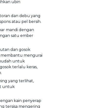
hkan ubin
toran dan debu yang
pons atau pel bersih.
mar mandi dengan
engan satu ember
rutan dan gosok
an membantu mengurai
mudah untuk
osok terlalu keras,
.
ng yang terlihat,
at untuk
dengan kain penyerap
ng tersisa mengering