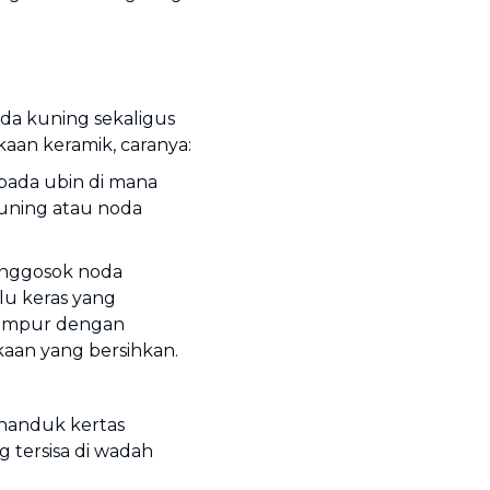
da kuning sekaligus
an keramik, caranya:
pada ubin di mana
uning atau noda
enggosok noda
lu keras yang
icampur dengan
kaan yang bersihkan.
handuk kertas
tersisa di wadah