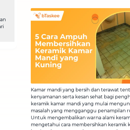
Cuci Sofa & Kasur
Layanan pembersihan sofa, kasur,
gorden, dan karpet profesional
an
Pindahan Rumah
ri
Layanan pindahan dan relokasi
rumah secara menyeluruh
Kamar mandi yang bersih dan terawat te
kenyamanan serta kesan sehat bagi peng
keramik kamar mandi yang mulai mengunin
masalah yang mengganggu penampilan ru
Untuk mengembalikan warna alami keram
mengetahui cara membersihkan keramik 