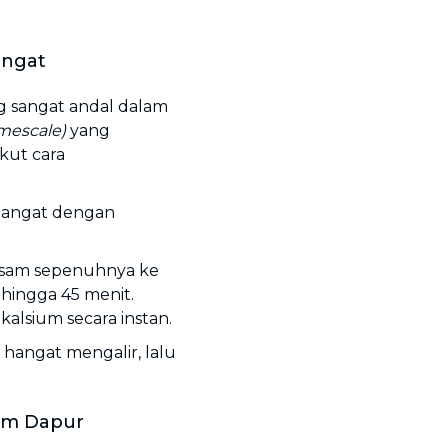
angat
 sangat andal dalam
imescale)
yang
kut cara
hangat dengan
usam sepenuhnya ke
hingga 45 menit.
alsium secara instan.
 hangat mengalir, lalu
am Dapur