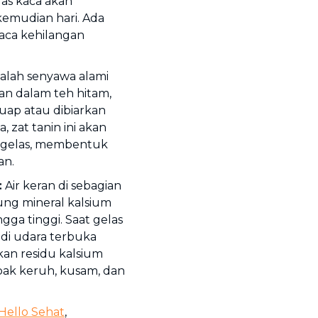
as kaca akan
emudian hari. Ada
ca kehilangan
alah senyawa alami
n dalam teh hitam,
guap atau dibiarkan
 zat tanin ini akan
n gelas, membentuk
an.
:
Air keran di sebagian
ng mineral kalsium
ga tinggi. Saat gelas
 di udara terbuka
kan residu kalsium
pak keruh, kusam, dan
Hello Sehat
,