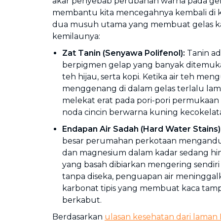
akar penyebab perubahan warna pada gel
membantu kita mencegahnya kembali di k
dua musuh utama yang membuat gelas ka
kemilaunya:
Zat Tanin (Senyawa Polifenol):
Tanin ad
berpigmen gelap yang banyak ditemuka
teh hijau, serta kopi. Ketika air teh men
menggenang di dalam gelas terlalu lama,
melekat erat pada pori-pori permukaa
noda cincin berwarna kuning kecokelat
Endapan Air Sadah
(Hard Water Stains)
besar perumahan perkotaan mengandu
dan magnesium dalam kadar sedang hing
yang basah dibiarkan mengering sendiri
tanpa diseka, penguapan air meninggal
karbonat tipis yang membuat kaca tam
berkabut.
Berdasarkan
ulasan kesehatan dari laman 