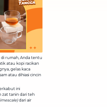
 di rumah, Anda tentu
k atau kopi racikan
nya, gelas kaca
am atau dihiasi cincin
rkabut ini
at tanin dari teh
limescale)
dari air