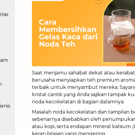
Cuci Sofa & Kasur
Layanan pembersihan sofa, kasur,
las
gorden, dan karpet profesional
Pindahan Rumah
Layanan pindahan dan relokasi
rumah secara menyeluruh
sam
Saat menjamu sahabat dekat atau kerabat
berusaha menyiapkan teh premium aromati
n
terbaik untuk menyambut mereka. Sayang
kristal cantik yang Anda sajikan tampak kus
noda kecokelatan di bagian dalamnya.
enis
Masalah noda kecokelatan dan tampilan be
sebenarnya disebabkan oleh penumpukan z
atau kopi, serta endapan mineral kalsium
(
keran bilasan yang mengering.