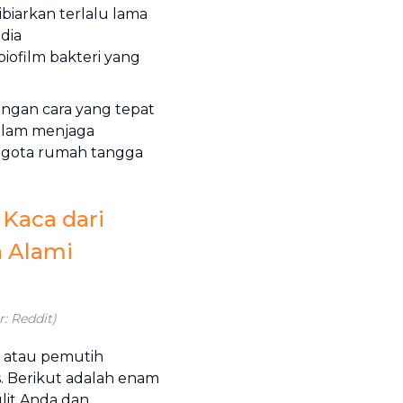
biarkan terlalu lama
dia
ofilm bakteri yang
engan cara yang tepat
alam menjaga
ggota rumah tangga
Kaca dari
 Alami
: Reddit)
s atau pemutih
. Berikut adalah enam
lit Anda dan