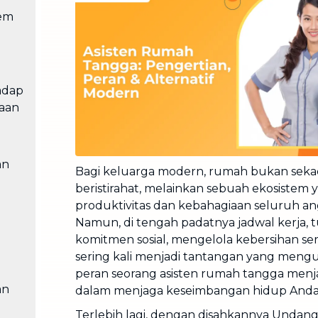
Cuci Sofa & Kasur
tem
Layanan pembersihan sofa, kasur,
gorden, dan karpet profesional
Pindahan Rumah
Layanan pindahan dan relokasi
adap
rumah secara menyeluruh
aan
an
Bagi keluarga modern, rumah bukan seka
beristirahat, melainkan sebuah ekosiste
produktivitas dan kebahagiaan seluruh an
Namun, di tengah padatnya jadwal kerja, t
komitmen sosial, mengelola kebersihan se
sering kali menjadi tantangan yang mengura
peran seorang asisten rumah tangga menj
an
dalam menjaga keseimbangan hidup Anda
Terlebih lagi, dengan disahkannya Unda