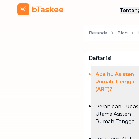
Tentan
Ten
Beranda
Blog
Hub
Daftar isi
Apa itu Asisten
Rumah Tangga
(ART)?
Peran dan Tugas
Utama Asisten
Rumah Tangga
Jenis-jenis ART