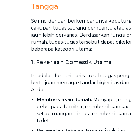
Tangga
Seiring dengan berkembangnya kebutuha
cakupan tugas seorang pembantu atau asi
jauh lebih bervariasi. Berdasarkan fungsi p
rumah, tugas-tugas tersebut dapat dike
beberapa kategori utama:
1. Pekerjaan Domestik Utama
Ini adalah fondasi dari seluruh tugas pen
bertujuan menjaga standar higienitas da
Anda:
Membersihkan Rumah:
Menyapu, menge
debu pada furnitur, membersihkan kaca
setiap ruangan, hingga membersihkan are
toilet.
Perawatan Pakaian:
Mencuci pakaian h