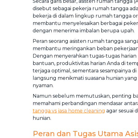
Secara garis besar, asisten rumah tangga (
disebut sebagai pekerja rumah tangga ad
bekerja di dalam lingkup rumah tangga or
membantu menyelesaikan berbagai peker
dengan menerima imbalan berupa upah.
Peran seorang asisten rumah tangga sanga
membantu meringankan beban pekerjaan f
Dengan menyerahkan tugas-tugas harian
bantuan, produktivitas harian Anda di tem
terjaga optimal, sementara sesampainya di
langsung menikmati suasana hunian yang be
nyaman.
Namun sebelum memutuskan, penting ba
memahami perbandingan mendasar anta
tangga vs jasa home cleaning
agar sesuai
hunian.
Peran dan Tugas Utama As