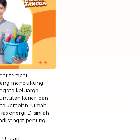
dar tempat
m yang mendukung
ggota keluarga.
untutan karier, dan
rta kerapian rumah
s energi. Di sinilah
adi sangat penting
.
ng-Undang