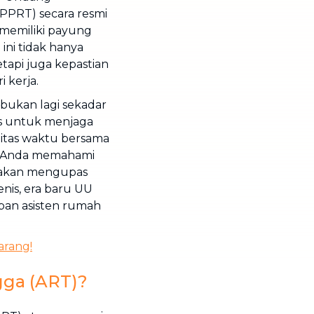
PRT) secara resmi
i memiliki payung
ni tidak hanya
tapi juga kepastian
 kerja.
bukan lagi sekadar
is untuk menjaga
itas waktu bersama
Anda memahami
ni akan mengupas
enis, era baru UU
an asisten rumah
arang!
gga (ART)?