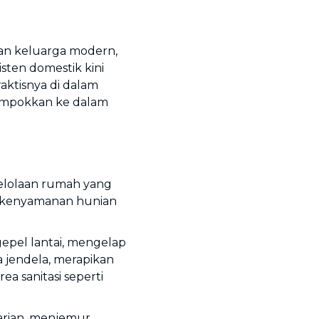
n keluarga modern,
sten domestik kini
raktisnya di dalam
lompokkan ke dalam
gelolaan rumah yang
n kenyamanan hunian
pel lantai, mengelap
 jendela, merapikan
a sanitasi seperti
arian, menjemur,