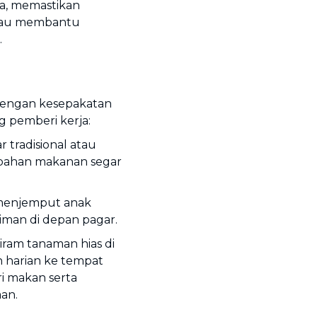
ia, memastikan
tau membantu
.
 dengan kesepakatan
ng pemberi kerja:
r tradisional atau
bahan makanan segar
menjemput anak
iman di depan pagar.
ram tanaman hias di
harian ke tempat
 makan serta
an.