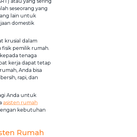
ART) atau yang sering
alah seseorang yang
ang lain untuk
jaan domestik
t krusial dalam
isik pemilik rumah.
 kepada tenaga
pat kerja dapat tetap
 rumah, Anda bisa
rsih, rapi, dan
gi Anda untuk
ra
asisten rumah
 dengan kebutuhan
isten Rumah