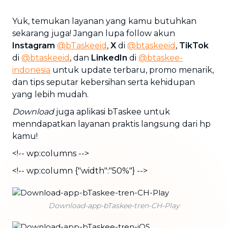
Yuk, temukan layanan yang kamu butuhkan
sekarang juga! Jangan lupa follow akun
Instagram
@bTaskeeid
,
X
di
@btaskeeid
,
TikTok
di
@btaskeeid
, dan
LinkedIn
di
@btaskee-
indonesia
untuk update terbaru, promo menarik,
dan tips seputar kebersihan serta kehidupan
yang lebih mudah.
Download
juga aplikasi bTaskee untuk
menndapatkan layanan praktis langsung dari hp
kamu!
<!-- wp:columns -->
<!-- wp:column {"width":"50%"} -->
Download-app-bTaskee-tren-CH-Play