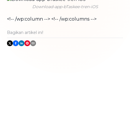
Download-app-bTaskee-tren-iOS
<!-- /wp:column --> <!-- /wp:columns -->
Bagikan artikel ini!