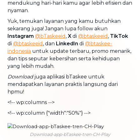
mendukung hari-hari kamu agar lebih efisien dan
nyaman.
Yuk, temukan layanan yang kamu butuhkan
sekarang juga! Jangan lupa follow akun
Instagram
@bTaskeeid
,
X
di
@btaskeeid
,
TikTok
di
@btaskeeid
, dan
LinkedIn
di
@btaskee-
indonesia
untuk update terbaru, promo menarik,
dan tips seputar kebersihan serta kehidupan
yang lebih mudah.
Download
juga aplikasi bTaskee untuk
mendapatkan layanan praktis langsung dari
hpmu!
<!-- wp:columns -->
<!-- wp:column {"width":"50%"} -->
Download-app-bTaskee-tren-CH-Play