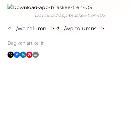
Download-app-bTaskee-tren-iOS
<!-- /wp:column --> <!-- /wp:columns -->
Bagikan artikel ini!