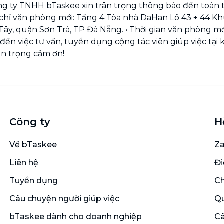
g ty TNHH bTaskee xin trân trọng thông báo đến toàn t
a chỉ văn phòng mới: Tầng 4 Tòa nhà DaHan Lô 43 + 44 
ây, quận Sơn Trà, TP Đà Nẵng. • Thời gian văn phòng mới
đến việc tư vấn, tuyển dụng cộng tác viên giúp việc tại 
ân trọng cảm ơn!
Công ty
H
Về bTaskee
Za
Liên hệ
Đi
n
Tuyển dụng
Ch
Câu chuyện người giúp việc
Qu
bTaskee dành cho doanh nghiệp
Câ