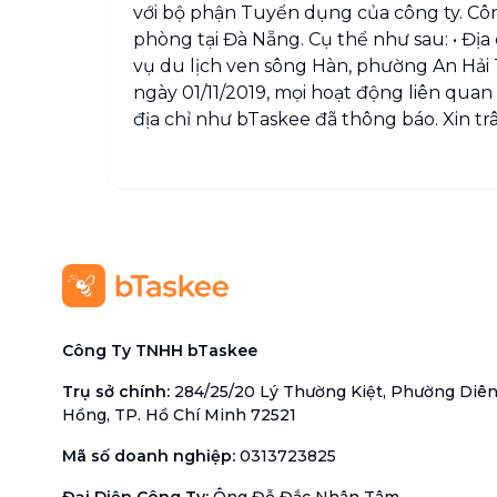
với bộ phận Tuyển dụng của công ty. Côn
phòng tại Đà Nẵng. Cụ thể như sau: • Đị
vụ du lịch ven sông Hàn, phường An Hải T
ngày 01/11/2019, mọi hoạt động liên quan 
địa chỉ như bTaskee đã thông báo. Xin tr
Công Ty TNHH bTaskee
Trụ sở chính
:
284/25/20 Lý Thường Kiệt, Phường Diê
Hồng, TP. Hồ Chí Minh 72521
Mã số doanh nghiệp
:
0313723825
Đại Diện Công Ty
:
Ông Đỗ Đắc Nhân Tâm