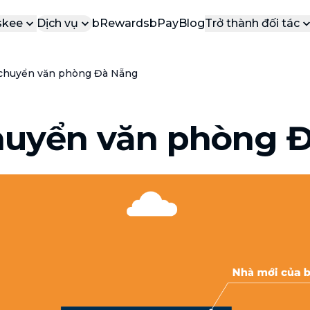
skee
Dịch vụ
bRewards
bPay
Blog
Trở thành đối tác
 Thiệu
Cộng Tác Viên
chuyển văn phòng Đà Nẵng
DỊ
DỊCH VỤ PHỔ BIẾN
g cáo báo chí
Đối tác dịch vụ
VÀ
Các dịch vụ được yêu thích nhất tại
bTaskee
yến mãi
Đối tác doanh 
b
huyển văn phòng 
Dọn dẹp nhà (ca lẻ)
ển dụng
b
Vệ sinh, dọn dẹp nhà cửa sạch tinh
n
 hệ
tươm
b
Tổng vệ sinh
n
Dọn dẹp nhà cửa chuyên sâu, mọi
b
ngóc ngách
Vệ sinh sofa, rèm, nệm, thảm
Đánh bay mọi vết bẩn trên sofa, nệm,
rèm, thảm
Dịch vụ chuyển nhà
NEW