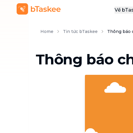
Về bTa
Giới
Home
Tin tức bTaskee
Thông báo 
Thôn
Khu
Thông báo c
Tuy
Liên