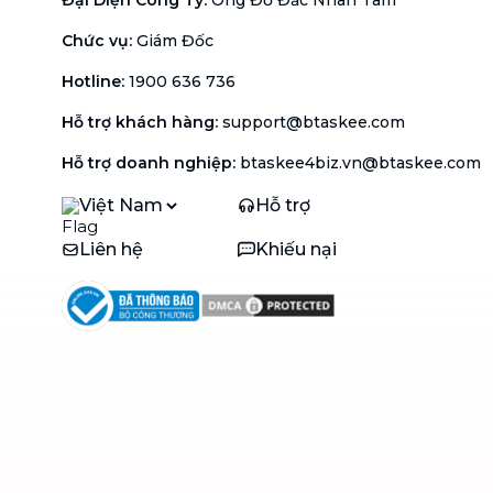
Chức vụ
:
Giám Đốc
Hotline
:
1900 636 736
Hỗ trợ khách hàng
:
support@btaskee.com
Hỗ trợ doanh nghiệp
:
btaskee4biz.vn@btaskee.com
Việt Nam
Hỗ trợ
Liên hệ
Khiếu nại