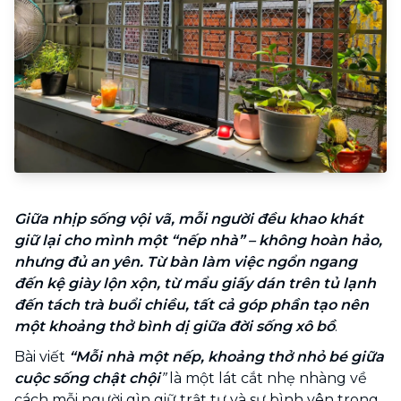
Giữa nhịp sống vội vã, mỗi người đều khao khát
giữ lại cho mình một “nếp nhà” – không hoàn hảo,
nhưng đủ an yên. Từ bàn làm việc ngổn ngang
đến kệ giày lộn xộn, từ mẩu giấy dán trên tủ lạnh
đến tách trà buổi chiều, tất cả góp phần tạo nên
một khoảng thở bình dị giữa đời sống xô bồ
.
Bài viết
“Mỗi nhà một nếp, khoảng thở nhỏ bé giữa
cuộc sống chật chội
”
là một lát cắt nhẹ nhàng về
cách mỗi người gìn giữ trật tự và sự bình yên trong