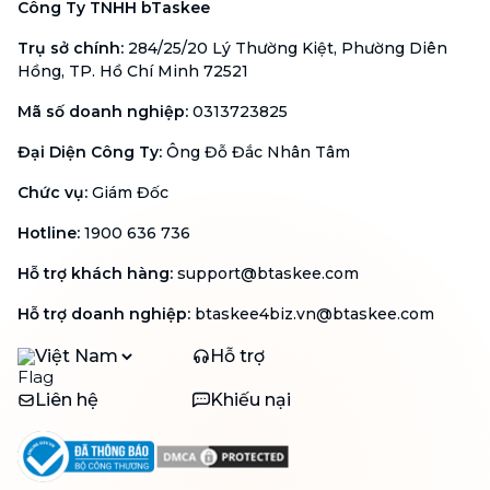
Công Ty TNHH bTaskee
Trụ sở chính
:
284/25/20 Lý Thường Kiệt, Phường Diên
Hồng, TP. Hồ Chí Minh 72521
Mã số doanh nghiệp
:
0313723825
Đại Diện Công Ty
:
Ông Đỗ Đắc Nhân Tâm
Chức vụ
:
Giám Đốc
Hotline
:
1900 636 736
Hỗ trợ khách hàng
:
support@btaskee.com
Hỗ trợ doanh nghiệp
:
btaskee4biz.vn@btaskee.com
Việt Nam
Hỗ trợ
Liên hệ
Khiếu nại