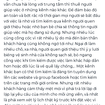
vẫn chưa hài lòng với trung tâm thì thuê người
giúp việc ở những kênh nào khác. Để đảm bảo độ
an toàn và bớt rắc rối thời gian mọi người sẽ bắt đầu
với việc là nhờ vả tìm kiếm qua kênh người quen
giới thiệu hoặc nhờ bạn bè chia sẻ thông tin người
giúp việc mà họ đang sử dụng. Nhưng nhiều lúc
cũng công cốc vì rất nhiều lý do mà đến bản thân
khách hàng cũng không ngờ tới như: Ngại đi làm
nhiều chỗ, xa nhà, người quen giới thiệu thì ỷ y lười
biếng vệ sinh nhà cửa không sạch sẽ, bỏ ngang
công việc khi tìm kiếm được việc làm khác hấp dẫn
hơn hoặc đôi lúc là về quê lấy chồng,... Một kênh
khác bạn có thể tìm kiếm là đăng tin tuyển dụng
lên các website và group facebook hoặc tìm kiếm
trên các trang môi giới online. Nhưng rất nhiều
khách hàng cảm thấy mệt mỏi vì phải trả lời lặp đi
lặp lại yêu cầu của mình cho mỗi ứng viên, và nhất
là phải xem xét lý lịch thật kỹ trước khi đặt việc vì