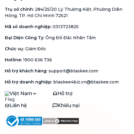
Trụ sở chính
:
284/25/20 Lý Thường Kiệt, Phường Diên
Hồng, TP. Hồ Chí Minh 72521
Mã số doanh nghiệp
:
0313723825
Đại Diện Công Ty
:
Ông Đỗ Đắc Nhân Tâm
Chức vụ
:
Giám Đốc
Hotline
:
1900 636 736
Hỗ trợ khách hàng
:
support@btaskee.com
Hỗ trợ doanh nghiệp
:
btaskee4biz.vn@btaskee.com
Việt Nam
Hỗ trợ
Liên hệ
Khiếu nại