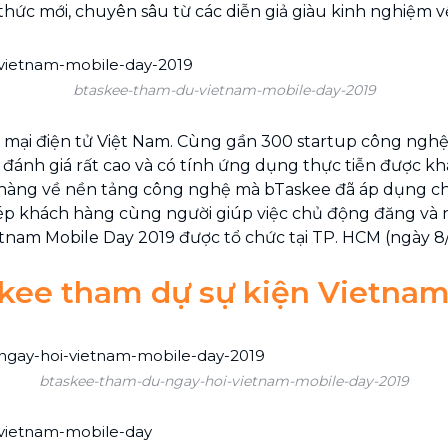
hức mới, chuyên sâu từ các diễn giả giàu kinh nghiệm v
btaskee-tham-du-vietnam-mobile-day-2019
g mại điện tử Việt Nam. Cùng gần 300 startup công nghệ 
đánh giá rất cao và có tính ứng dụng thực tiễn được khá
h hàng về nền tảng công nghệ mà bTaskee đã áp dụng ch
 khách hàng cùng người giúp việc chủ động đăng và nh
tnam Mobile Day 2019 được tổ chức tại TP. HCM (ngày 8/
kee tham dự sự kiện Vietnam
btaskee-tham-du-ngay-hoi-vietnam-mobile-day-2019