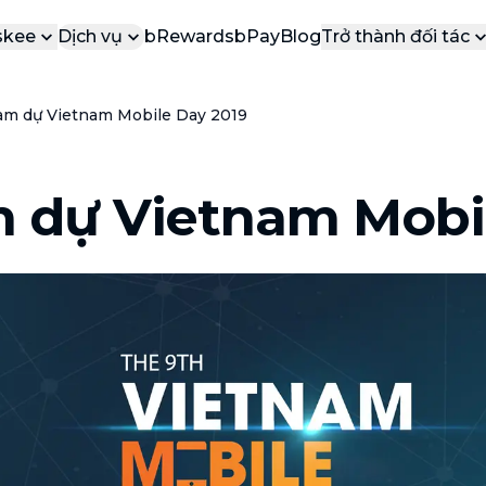
skee
Dịch vụ
bRewards
bPay
Blog
Trở thành đối tác
 Thiệu
Cộng Tác Viên
am dự Vietnam Mobile Day 2019
DỊ
DỊCH VỤ PHỔ BIẾN
g cáo báo chí
Đối tác dịch vụ
VÀ
Các dịch vụ được yêu thích nhất tại
bTaskee
yến mãi
Đối tác doanh 
b
 dự Vietnam Mobil
Dọn dẹp nhà (ca lẻ)
ển dụng
b
Vệ sinh, dọn dẹp nhà cửa sạch tinh
n
 hệ
tươm
b
Tổng vệ sinh
n
Dọn dẹp nhà cửa chuyên sâu, mọi
b
ngóc ngách
Vệ sinh sofa, rèm, nệm, thảm
Đánh bay mọi vết bẩn trên sofa, nệm,
rèm, thảm
Dịch vụ chuyển nhà
NEW