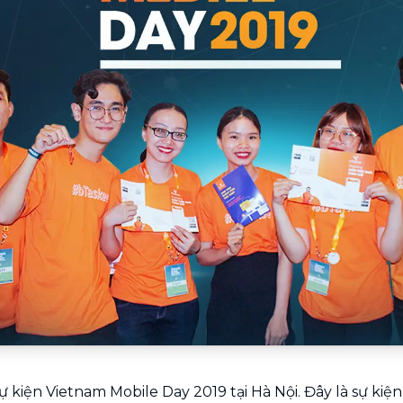
Chuyển nhà trọn gói, không lo dọn
dẹp nơi đi nơi đến
Vệ sinh công nghiệp
NEW
Vệ sinh chuyên nghiệp cho văn
phòng, nhà xưởng, công trình lớn
 kiện Vietnam Mobile Day 2019 tại Hà Nội. Đây là sự kiện