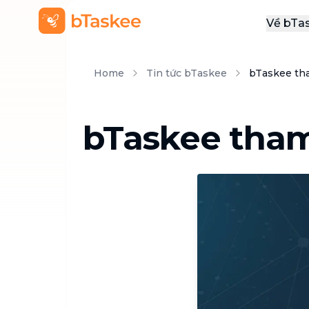
Về bTa
Giới
Home
Tin tức bTaskee
bTaskee th
Thôn
Khu
bTaskee tham
Tuy
Liên