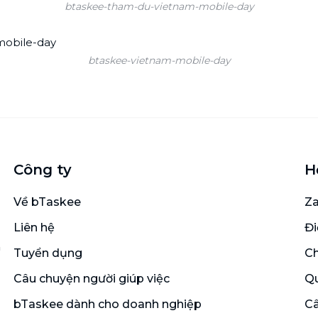
btaskee-tham-du-vietnam-mobile-day
btaskee-vietnam-mobile-day
Công ty
H
Về bTaskee
Za
Liên hệ
Đi
n
Tuyển dụng
Ch
Câu chuyện người giúp việc
Qu
bTaskee dành cho doanh nghiệp
Câ