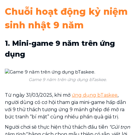
Chuỗi hoạt động kỷ niệm
sinh nhật 9 năm
1. Mini-game 9 năm trên ứng
dụng
Game 9 năm trên ứng dụng bTaskee.
Từ ngày 31/03/2025, khi mở
ứng dụng bTaskee
,
người dùng có cơ hội tham gia mini-game hấp dẫn
với 9 thử thách tương ứng 9 mảnh ghép để mở ra
bức tranh “bí mật” cùng nhiều phần quà giá trị.
Người chơi sẽ thực hiện thử thách đầu tiên
“Gửi trọn
tâm tình”
bằng cách chọn mẫu thiệp có sẵn, viết lời