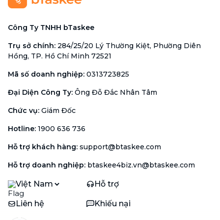
Công Ty TNHH bTaskee
Trụ sở chính
:
284/25/20 Lý Thường Kiệt, Phường Diên
Hồng, TP. Hồ Chí Minh 72521
Mã số doanh nghiệp
:
0313723825
Đại Diện Công Ty
:
Ông Đỗ Đắc Nhân Tâm
Chức vụ
:
Giám Đốc
Hotline
:
1900 636 736
Hỗ trợ khách hàng
:
support@btaskee.com
Hỗ trợ doanh nghiệp
:
btaskee4biz.vn@btaskee.com
Việt Nam
Hỗ trợ
Liên hệ
Khiếu nại