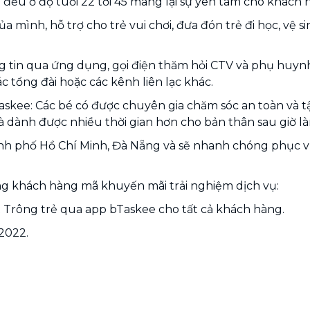
 đều ở độ tuổi 22 tới 45 mang lại sự yên tâm cho khách 
 mình, hỗ trợ cho trẻ vui chơi, đưa đón trẻ đi học, vệ s
 tin qua ứng dụng, gọi điện thăm hỏi CTV và phụ huyn
 tổng đài hoặc các kênh liên lạc khác.
bTaskee: Các bé có được chuyên gia chăm sóc an toàn và
và dành được nhiều thời gian hơn cho bản thân sau giờ l
Thành phố Hồ Chí Minh, Đà Nẵng và sẽ nhanh chóng phục 
ng khách hàng mã khuyến mãi trải nghiệm dịch vụ:
t Trông trẻ qua app bTaskee cho tất cả khách hàng.
/2022.