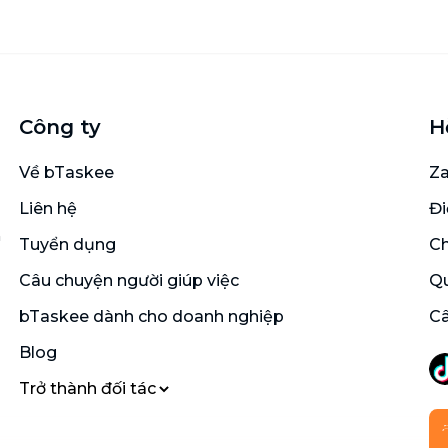
Công ty
H
Về bTaskee
Za
Liên hệ
Đi
n
Tuyển dụng
Ch
Câu chuyện người giúp việc
Qu
bTaskee dành cho doanh nghiệp
Câ
Blog
Trở thành đối tác