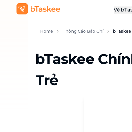
Về bTa
Giới
Home
Thông Cáo Báo Chí
bTaskee 
Thôn
Khu
bTaskee Chín
Tuy
Liên
Trẻ