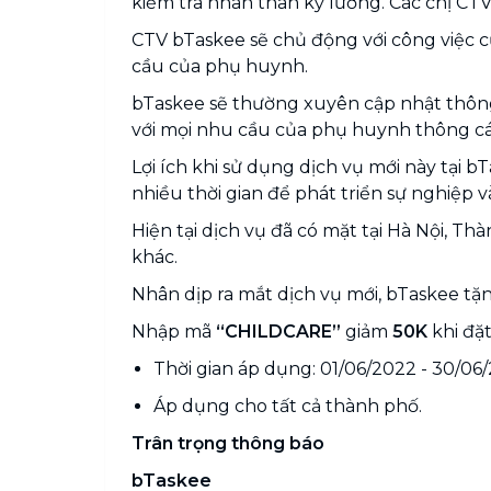
kiểm tra nhân thân kỹ lưỡng. Các chị CTV
CTV bTaskee sẽ chủ động với công việc của
cầu của phụ huynh.
bTaskee sẽ thường xuyên cập nhật thông
với mọi nhu cầu của phụ huynh thông các
Lợi ích khi sử dụng dịch vụ mới này tại 
nhiều thời gian để phát triển sự nghiệp 
Hiện tại dịch vụ đã có mặt tại Hà Nội, 
khác.
Nhân dịp ra mắt dịch vụ mới, bTaskee tặ
Nhập mã
“CHILDCARE”
giảm
50K
khi đặ
Thời gian áp dụng: 01/06/2022 - 30/06
Áp dụng cho tất cả thành phố.
Trân trọng thông báo
bTaskee