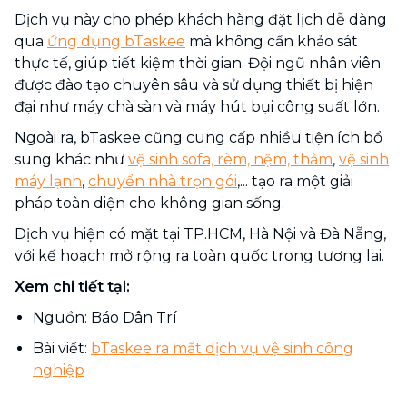
Dịch vụ này cho phép khách hàng đặt lịch dễ dàng
qua
ứng dụng bTaskee
mà không cần khảo sát
thực tế, giúp tiết kiệm thời gian. Đội ngũ nhân viên
được đào tạo chuyên sâu và sử dụng thiết bị hiện
đại như máy chà sàn và máy hút bụi công suất lớn.
Ngoài ra, bTaskee cũng cung cấp nhiều tiện ích bổ
sung khác như
vệ sinh sofa, rèm, nệm, thảm
,
vệ sinh
máy lạnh
,
chuyển nhà trọn gói
,... tạo ra một giải
pháp toàn diện cho không gian sống.
Dịch vụ hiện có mặt tại TP.HCM, Hà Nội và Đà Nẵng,
với kế hoạch mở rộng ra toàn quốc trong tương lai.
Xem chi tiết tại:
Nguồn: Báo Dân Trí
Bài viết:
bTaskee ra mắt dịch vụ vệ sinh công
nghiệp