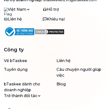
Hỗ trợ doanh nghiệp
:
btaskee4biz.vn@btaskee.com
Việt Nam
Hỗ trợ
Liên hệ
Khiếu nại
Công ty
Về bTaskee
Liên hệ
Tuyển dụng
Câu chuyện người giúp
việc
bTaskee dành cho
Blog
doanh nghiệp
Trở thành đối tác