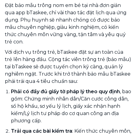
Đặt bảo mẫu trông nom em bé tại nhà đơn giản
qua app bTaskee, chỉ vài thao tác đặt lịch qua ứng
dụng. Phụ huynh sẽ nhanh chóng có được bảo
mẫu chuyên nghiệp, giàu kinh nghiệm, có kiến
thức chuyên môn vững vàng, tận tâm và yêu quý
trẻ con.
Với dịch vụ trông trẻ, bTaskee đặt sự an toàn của
trẻ lên hàng đầu. Cộng tác viên trông trẻ (bảo mẫu)
tại bTaskee sẽ được tuyển chọn kỹ càng, quản lý
nghiêm ngặt. Trước khi trở thành bảo mẫu bTaskee
phải trải qua 4 tiêu chuẩn sau:
Phải có đầy đủ giấy tờ pháp lý theo quy định
, bao
gồm: Chứng minh nhân dân/Căn cước công dân,
sổ hộ khẩu, sơ yếu lý lịch, giấy xác nhận hạnh
kiểm/Lý lịch tư pháp do cơ quan công an địa
phương cấp.
Trải qua các bài kiểm tra
: Kiến thức chuyên môn,