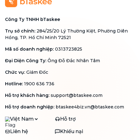
Công Ty TNHH bTaskee
Trụ sở chính
:
284/25/20 Lý Thường Kiệt, Phường Diên
Hồng, TP. Hồ Chí Minh 72521
Mã số doanh nghiệp
:
0313723825
Đại Diện Công Ty
:
Ông Đỗ Đắc Nhân Tâm
Chức vụ
:
Giám Đốc
Hotline
:
1900 636 736
Hỗ trợ khách hàng
:
support@btaskee.com
Hỗ trợ doanh nghiệp
:
btaskee4biz.vn@btaskee.com
Việt Nam
Hỗ trợ
Liên hệ
Khiếu nại