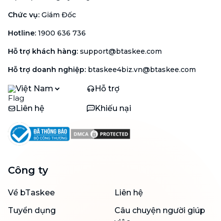
Chức vụ
:
Giám Đốc
Hotline
:
1900 636 736
Hỗ trợ khách hàng
:
support@btaskee.com
Hỗ trợ doanh nghiệp
:
btaskee4biz.vn@btaskee.com
Việt Nam
Hỗ trợ
Liên hệ
Khiếu nại
Công ty
Về bTaskee
Liên hệ
Tuyển dụng
Câu chuyện người giúp