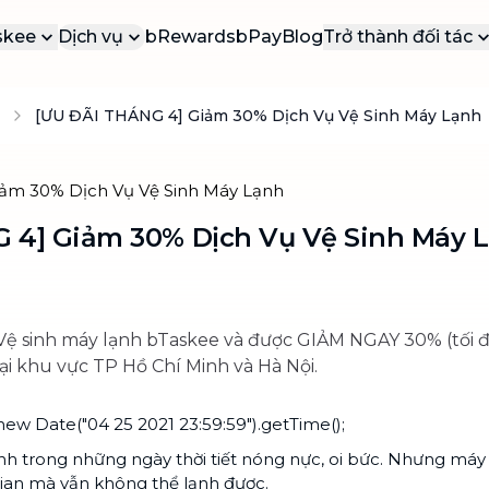
skee
Dịch vụ
bRewards
bPay
Blog
Trở thành đối tác
 Thiệu
Cộng Tác Viên
[ƯU ĐÃI THÁNG 4] Giảm 30% Dịch Vụ Vệ Sinh Máy Lạnh
DỊ
DỊCH VỤ PHỔ BIẾN
g cáo báo chí
Đối tác dịch vụ
VÀ
Các dịch vụ được yêu thích nhất tại
bTaskee
yến mãi
Đối tác doanh 
b
Dọn dẹp nhà (ca lẻ)
ển dụng
b
Vệ sinh, dọn dẹp nhà cửa sạch tinh
n
 4] Giảm 30% Dịch Vụ Vệ Sinh Máy 
 hệ
tươm
b
Tổng vệ sinh
n
Dọn dẹp nhà cửa chuyên sâu, mọi
b
Vệ sinh máy lạnh bTaskee và được GIẢM NGAY 30% (tối đ
ngóc ngách
i khu vực TP Hồ Chí Minh và Hà Nội.
Vệ sinh sofa, rèm, nệm, thảm
Đánh bay mọi vết bẩn trên sofa, nệm,
w Date("04 25 2021 23:59:59").getTime();
rèm, thảm
nh trong những ngày thời tiết nóng nực, oi bức. Nhưng máy 
Dịch vụ chuyển nhà
NEW
gian mà vẫn không thể lạnh được.