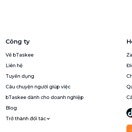
Công ty
H
Về bTaskee
Za
Liên hệ
Đi
n
Tuyển dụng
Ch
Câu chuyện người giúp việc
Qu
bTaskee dành cho doanh nghiệp
Câ
Blog
Trở thành đối tác