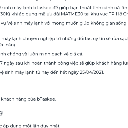
Chuyển nhà trọn gói, không lo dọn
ệ sinh máy lạnh bTaskee để giúp bạn thoát tình cảnh oái ăm
dẹp nơi đi nơi đến
30K) khi áp dụng mã ưu đãi MATME30 tại khu vực TP Hồ Ch
Vệ sinh công nghiệp
NEW
 vụ Vệ sinh máy lạnh với mong muốn giúp không gian sống
Vệ sinh chuyên nghiệp cho văn
phòng, nhà xưởng, công trình lớn
n máy lạnh chuyên nghiệp từ những đối tác uy tín sẽ rửa sạ
ếu cần).
anh chóng và luôn minh bạch về giá cả.
7 ngày sau khi hoàn thành công việc sẽ giúp khách hàng lu
vệ sinh máy lạnh từ nay đến hết ngày 25/04/2021.
c khách hàng của bTaskee.
g
 áp dụng một lần duy nhất.