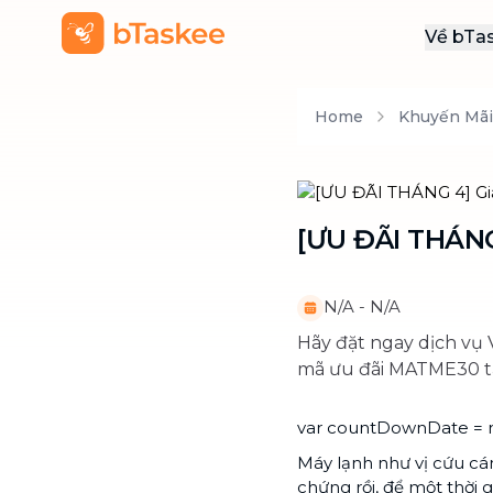
Về bTa
Giới
Home
Khuyến Mãi
Thôn
Khu
Tuy
[ƯU ĐÃI THÁNG
Liên
N/A
-
N/A
Hãy đặt ngay dịch vụ 
mã ưu đãi MATME30 tạ
var countDownDate = ne
Máy lạnh như vị cứu cá
chứng rồi, để một thời 