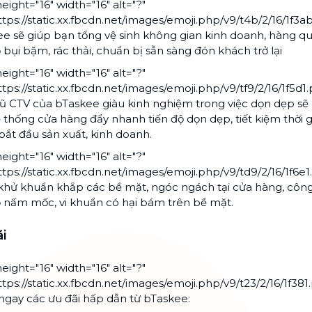
eight="16" width="16" alt="?"
ttps://static.xx.fbcdn.net/images/emoji.php/v9/t4b/2/16/1f3a
e sẽ giúp bạn tổng vệ sinh không gian kinh doanh, hàng q
ỏ bụi bặm, rác thải, chuẩn bị sẵn sàng đón khách trở lại
eight="16" width="16" alt="?"
ttps://static.xx.fbcdn.net/images/emoji.php/v9/tf9/2/16/1f5d1
ũ CTV của bTaskee giàu kinh nghiệm trong việc dọn dẹp sẽ
 thống cửa hàng đẩy nhanh tiến độ dọn dẹp, tiết kiệm thời gi
bắt đầu sản xuất, kinh doanh.
eight="16" width="16" alt="?"
ttps://static.xx.fbcdn.net/images/emoji.php/v9/td9/2/16/1f6e1
hử khuẩn khắp các bề mặt, ngóc ngách tại cửa hàng, công
ỏ nấm mốc, vi khuẩn có hại bám trên bề mặt.
i
eight="16" width="16" alt="?"
ttps://static.xx.fbcdn.net/images/emoji.php/v9/t23/2/16/1f381
gay các ưu đãi hấp dẫn từ bTaskee: