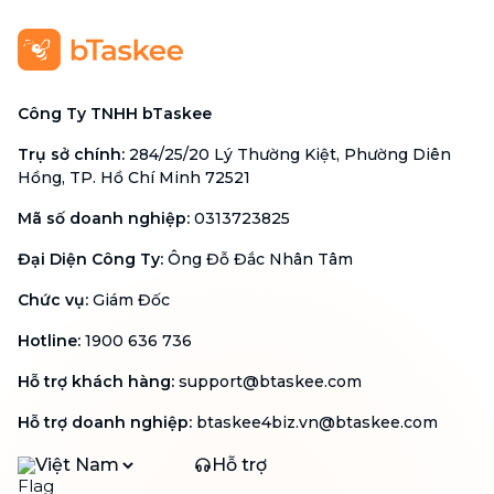
Công Ty TNHH bTaskee
Trụ sở chính
:
284/25/20 Lý Thường Kiệt, Phường Diên
Hồng, TP. Hồ Chí Minh 72521
Mã số doanh nghiệp
:
0313723825
Đại Diện Công Ty
:
Ông Đỗ Đắc Nhân Tâm
Chức vụ
:
Giám Đốc
Hotline
:
1900 636 736
Hỗ trợ khách hàng
:
support@btaskee.com
Hỗ trợ doanh nghiệp
:
btaskee4biz.vn@btaskee.com
Việt Nam
Hỗ trợ