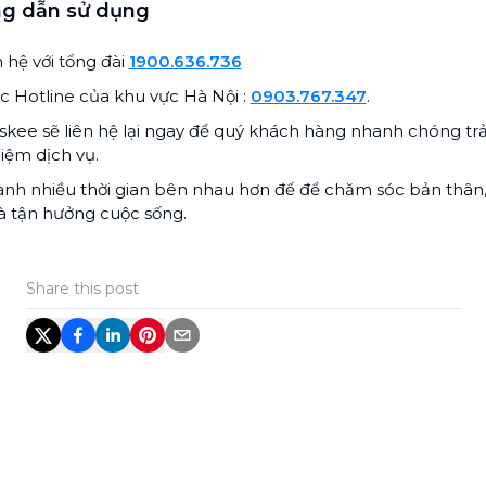
g dẫn sử dụng
n hệ với tổng đài
1900.636.736
c Hotline của khu vực Hà Nội :
0903.767.347
.
skee sẽ liên hệ lại ngay để quý khách hàng nhanh chóng trả
iệm dịch vụ.
nh nhiều thời gian bên nhau hơn để để chăm sóc bản thân,
à tận hưởng cuộc sống.
Share this post