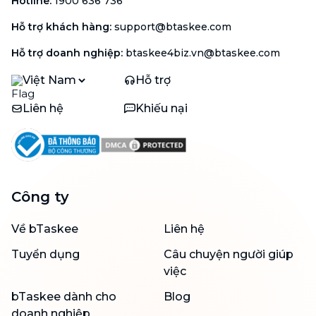
Hotline
:
1900 636 736
Hỗ trợ khách hàng
:
support@btaskee.com
Hỗ trợ doanh nghiệp
:
btaskee4biz.vn@btaskee.com
Việt Nam
Hỗ trợ
Liên hệ
Khiếu nại
Công ty
Về bTaskee
Liên hệ
Tuyển dụng
Câu chuyện người giúp
việc
bTaskee dành cho
Blog
doanh nghiệp