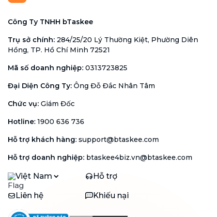
Công Ty TNHH bTaskee
Trụ sở chính
:
284/25/20 Lý Thường Kiệt, Phường Diên
Hồng, TP. Hồ Chí Minh 72521
Mã số doanh nghiệp
:
0313723825
Đại Diện Công Ty
:
Ông Đỗ Đắc Nhân Tâm
Chức vụ
:
Giám Đốc
Hotline
:
1900 636 736
Hỗ trợ khách hàng
:
support@btaskee.com
Hỗ trợ doanh nghiệp
:
btaskee4biz.vn@btaskee.com
Việt Nam
Hỗ trợ
Liên hệ
Khiếu nại