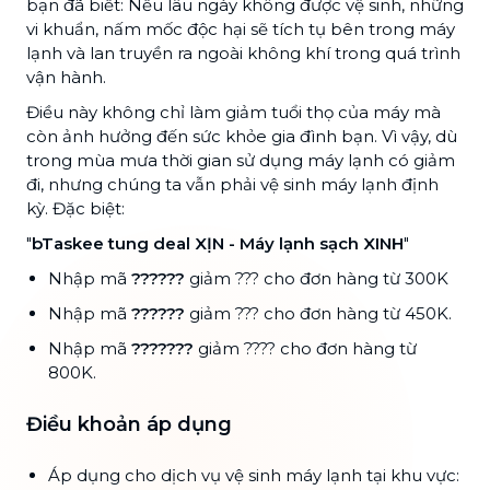
bạn đã biết: Nếu lâu ngày không được vệ sinh, những
vi khuẩn, nấm mốc độc hại sẽ tích tụ bên trong máy
lạnh và lan truyền ra ngoài không khí trong quá trình
vận hành.
Điều này không chỉ làm giảm tuổi thọ của máy mà
còn ảnh hưởng đến sức khỏe gia đình bạn. Vì vậy, dù
trong mùa mưa thời gian sử dụng máy lạnh có giảm
đi, nhưng chúng ta vẫn phải vệ sinh máy lạnh định
kỳ. Đặc biệt:
"
bTaskee tung deal XỊN - Máy lạnh sạch XINH
"
Nhập mã
??????
giảm ??? cho đơn hàng từ 300K
Nhập mã
??????
giảm ??? cho đơn hàng từ 450K.
Nhập mã
???????
giảm ???? cho đơn hàng từ
800K.
Điều khoản áp dụng
Áp dụng cho dịch vụ vệ sinh máy lạnh tại khu vực: