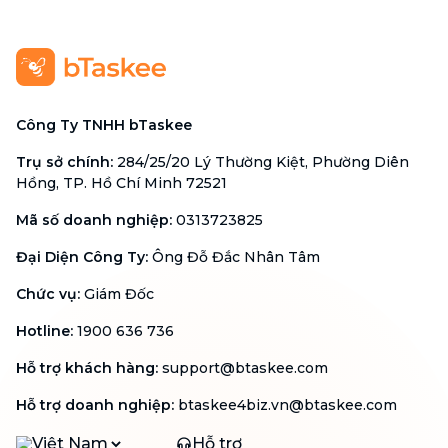
Công Ty TNHH bTaskee
Trụ sở chính
:
284/25/20 Lý Thường Kiệt, Phường Diên
Hồng, TP. Hồ Chí Minh 72521
Mã số doanh nghiệp
:
0313723825
Đại Diện Công Ty
:
Ông Đỗ Đắc Nhân Tâm
Chức vụ
:
Giám Đốc
Hotline
:
1900 636 736
Hỗ trợ khách hàng
:
support@btaskee.com
Hỗ trợ doanh nghiệp
:
btaskee4biz.vn@btaskee.com
Việt Nam
Hỗ trợ